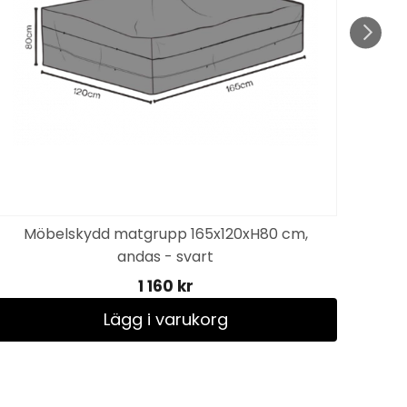
Möbelskydd matgrupp 165x120xH80 cm,
Nox
andas - svart
1 160 kr
Lägg i varukorg