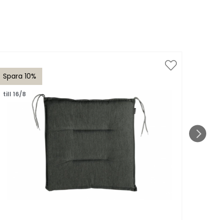
Spara 10%
Spar
till 16/8
Nyhe