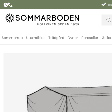
Per
Sommarrea
Utemöbler
Trädgård
Dynor
Parasoller
Grillar
Hammockskydd poly - grå