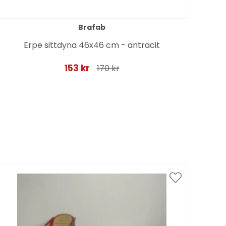
Brafab
Erpe sittdyna 46x46 cm - antracit
Upp
153 kr
170 kr