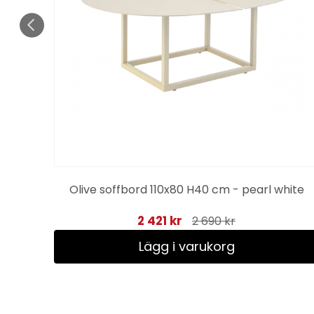
Olive soffbord 110x80 H40 cm - pearl white
2 421 kr
2 690 kr
Lägg i varukorg