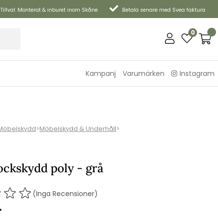
Tillval: Monterat & inburet inom Skåne
Betala senare med Svea faktura
0
Kampanj
Varumärken
Instagram
Möbelskydd
>
Möbelskydd & Underhåll
>
kskydd poly - grå
(Inga Recensioner)
r