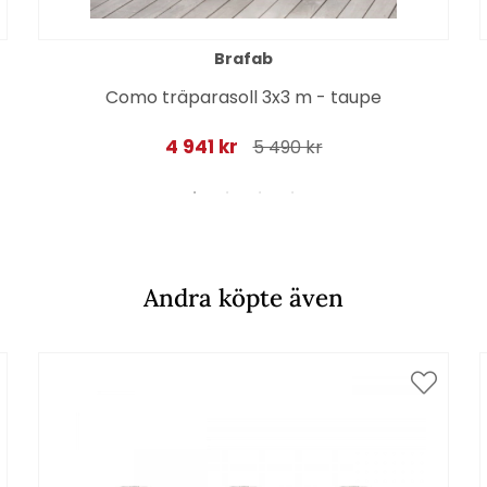
Brafab
Como träparasoll 3x3 m - taupe
4 941 kr
5 490 kr
Andra köpte även