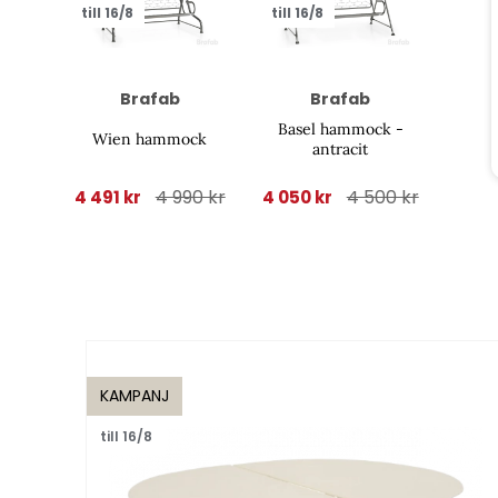
till 16/8
till 16/8
Brafab
Brafab
Basel hammock -
Wien hammock
antracit
4 990 kr
4 500 kr
4 491 kr
4 050 kr
KAMPANJ
till 16/8