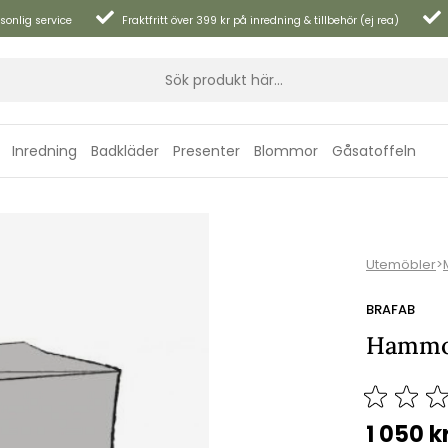
sonlig service
Fraktfritt över 399 kr på inredning & tillbehör (ej rea)
Inredning
Badkläder
Presenter
Blommor
Gåsatoffeln
Utemöbler
>
BRAFAB
Hammoc
1 050
k