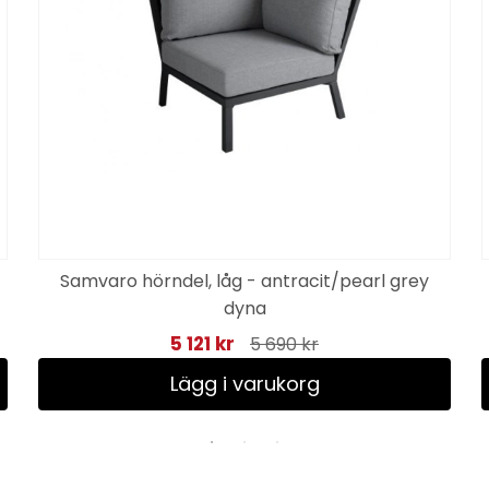
Samvaro hörndel, låg - antracit/pearl grey
dyna
5 121 kr
5 690 kr
Lägg i varukorg