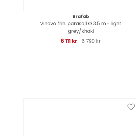
Brafab
Vinovo frih. parasoll Ø 3.5 m - light
grey/khaki
6 111 kr
6 790 kr