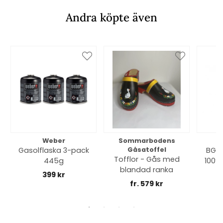
Andra köpte även
Weber
Sommarbodens
Bi
Gasolflaska 3-pack
Gåsatoffel
BGE 
Tofflor - Gås med
445g
100% 
blandad ranka
399 kr
fr. 579 kr