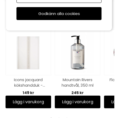
Rekommenderade tillbehör
Godkänn alla cookies
Icons jacquard
Mountain Rivers
Flow
kökshandduk -
handtvål, 350 ml
white/beige
red
149 kr
245 kr
Lägg i varukorg
Lägg i varukorg
Läg