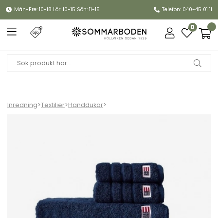
Mån-Fre: 10-18 Lör: 10-15 Sön: 11-15
Telefon: 040-45 01 11
0
Inredning
>
Textilier
>
Handdukar
>
Handdukar, fler storlekar - navy