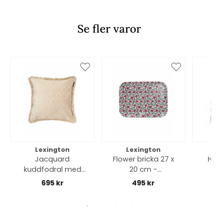
Se fler varor
Lexington
Lexington
Jacquard
Flower bricka 27 x
Ha
kuddfodral med
20 cm -
fransar - light beige
red/green/white
695 kr
495 kr