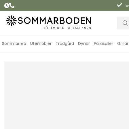
Per
Sommarrea
Utemöbler
Trädgård
Dynor
Parasoller
Grillar
Handdukar, fler storlekar - steel blue