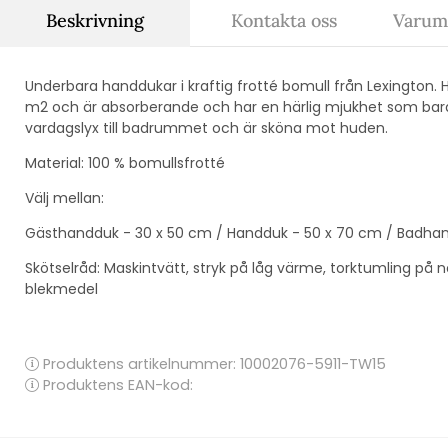
Beskrivning
Kontakta oss
Varum
Underbara handdukar i kraftig frotté bomull från Lexington
m2 och är absorberande och har en härlig mjukhet som bara 
vardagslyx till badrummet och är sköna mot huden.
Material: 100 % bomullsfrotté
Välj mellan:
Gästhandduk - 30 x 50 cm / Handduk - 50 x 70 cm / Badhan
Skötselråd: Maskintvätt, stryk på låg värme, torktumling på n
blekmedel
Produktens artikelnummer:
10002076-5911-TW15
Produktens EAN-kod: