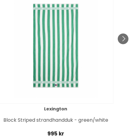
Lexington
Block Striped strandhandduk - green/white
H
995 kr