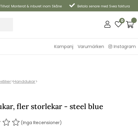
Tillval: Monterat & inburet inom Skåne
Betala senare med Svea faktura
0
Kampanj
Varumärken
Instagram
xtilier
>
Handdukar
>
ar, fler storlekar - steel blue
(Inga Recensioner)