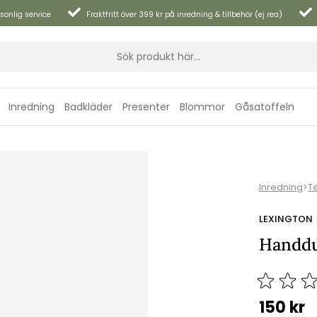
sonlig service
Fraktfritt över 399 kr på inredning & tillbehör (ej rea)
Inredning
Badkläder
Presenter
Blommor
Gåsatoffeln
Inredning
>
Te
LEXINGTON
Handduk
150
kr