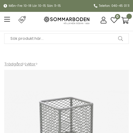
Mån-Fre: 10-18 Lör: 10-15 Sön: 11-15
Telefon: 040-45 01 11
0
Trädgård
>
Lyktor
>
Haru ljuslykta-/ marschallhållare - slate grey