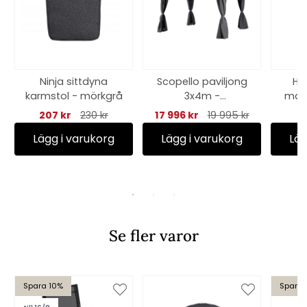
Ninja sittdyna
Scopello paviljong
Har
karmstol - mörkgrå
3x4m -
mars
antracit/ljusgrå
207 kr
230 kr
17 996 kr
19 995 kr
väggar
Lägg i varukorg
Lägg i varukorg
Läg
Se fler varor
Spara 10%
Spara 