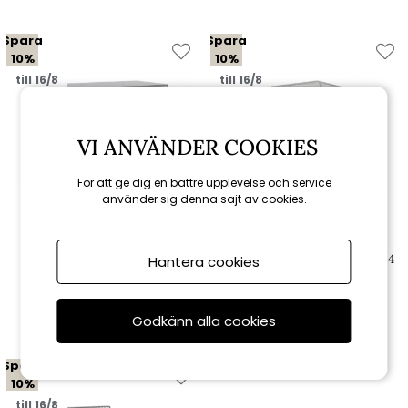
Spara
Spara
10%
10%
till 16/8
till 16/8
VI ANVÄNDER COOKIES
För att ge dig en bättre upplevelse och service
använder sig denna sajt av cookies.
Brafab
Brafab
Haru lounge-/sidobord 54x54
Hantera cookies
Haru utekök - slate grey
H40 cm - slate grey
3 411 kr
1 251 kr
3 790 kr
1 390 kr
Godkänn alla cookies
Spara
10%
till 16/8