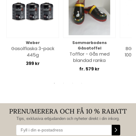
Weber
Sommarbodens
Bi
Gasolflaska 3-pack
Gåsatoffel
BGE 
Tofflor - Gås med
445g
100% 
blandad ranka
399 kr
fr. 579 kr
PRENUMERERA OCH FÅ 10 % RABATT
Tips, exklusiva erbjudanden och nyheter direkt i din inkorg.