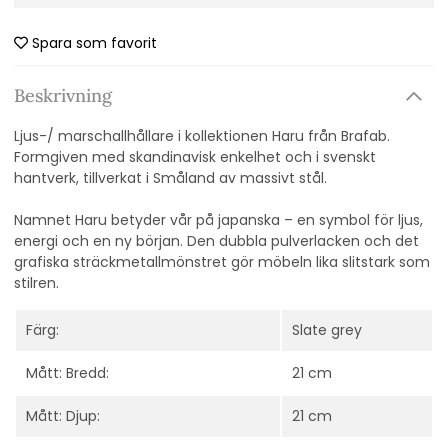
Spara som favorit
Beskrivning
Ljus-/ marschallhållare i kollektionen Haru från Brafab.
Formgiven med skandinavisk enkelhet och i svenskt
hantverk, tillverkat i Småland av massivt stål.
Namnet Haru betyder vår på japanska – en symbol för ljus,
energi och en ny början. Den dubbla pulverlacken och det
grafiska sträckmetallmönstret gör möbeln lika slitstark som
stilren.
Färg:
Slate grey
Mått: Bredd:
21 cm
Mått: Djup:
21 cm