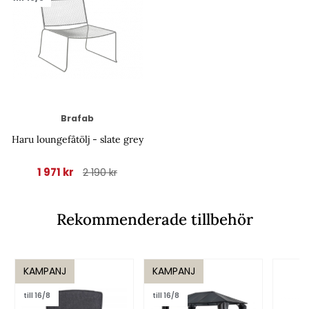
Brafab
Haru loungefåtölj - slate grey
1 971 kr
2 190 kr
Rekommenderade tillbehör
KAMPANJ
KAMPANJ
till 16/8
till 16/8