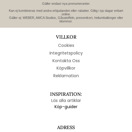
Gäller endast nya prenumeranter.
Kan ej kombineras med andra erbjudanden eller rabatter. Giltig i sju dagar enbart
online.
Gäller ej: WEBER, AMCA Studios, Gåsatoffeln, presentkort, heliumballonger eller
blommor.
VILLKOR
Cookies
Integritetspolicy
Kontakta Oss
Köpvillkor
Reklamation
INSPIRATION:
Läs alla artiklar
Köp-guider
ADRESS