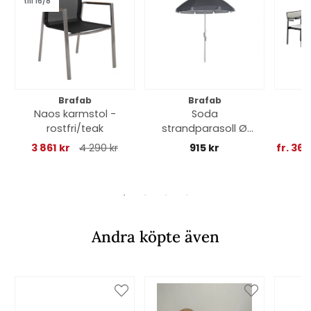
till 16/8
Brafab
Brafab
Naos karmstol -
Soda
B
rostfri/teak
strandparasoll Ø
m
180 cm - grå
3 861 kr
4 290 kr
915 kr
fr. 36 
Andra köpte även