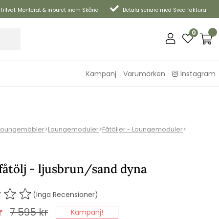
Tillval: Monterat & inburet inom Skåne
Betala senare med Svea faktura
0
Kampanj
Varumärken
Instagram
Loungemöbler
>
Loungemoduler
>
Fåtöljer - Loungemoduler
>
fåtölj - ljusbrun/sand dyna
(Inga Recensioner)
r
7 595
kr
Kampanj!