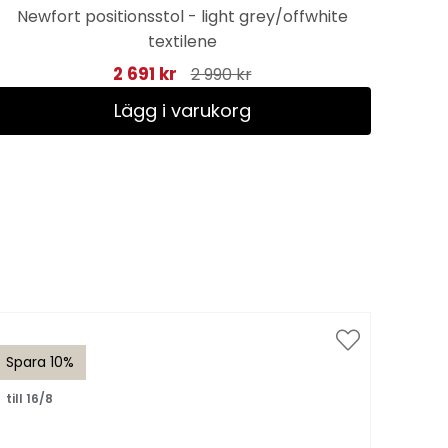
Newfort positionsstol - light grey/offwhite
Va
textilene
2 691 kr
2 990 kr
Lägg i varukorg
Spara 10%
Spar
till 16/8
till 1