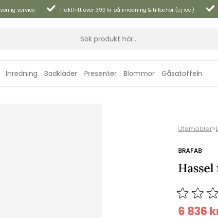
sonlig service
Fraktfritt över 399 kr på inredning & tillbehör (ej rea)
Inredning
Badkläder
Presenter
Blommor
Gåsatoffeln
Utemöbler
>
BRAFAB
Hassel 
6 836
k