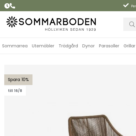
Per
Sommarrea
Utemöbler
Trädgård
Dynor
Parasoller
Grillar
Hassel fåtölj - ljusbrun/sand dyna
10
till 16/8