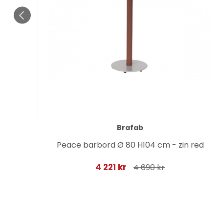
Brafab
m,
Peace barbord Ø 80 H104 cm - zin red
4 221 kr
4 690 kr