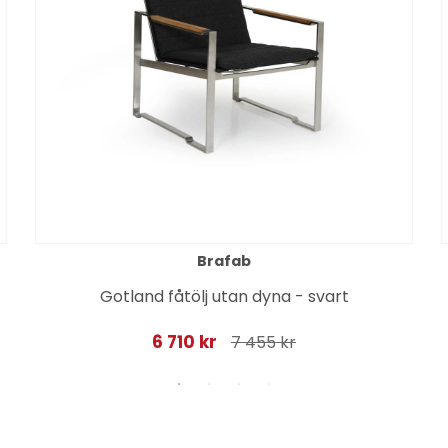
Brafab
Gotland fåtölj utan dyna - svart
6 710 kr
7 455 kr