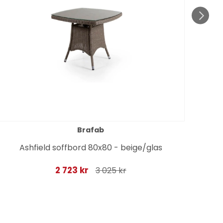
Brafab
Ashfield soffbord 80x80 - beige/glas
2 723 kr
3 025 kr