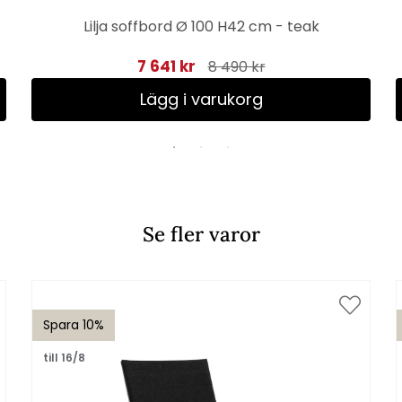
Lilja soffbord Ø 100 H42 cm - teak
7 641 kr
8 490 kr
Lägg i varukorg
Se fler varor
Spara 10%
till 16/8