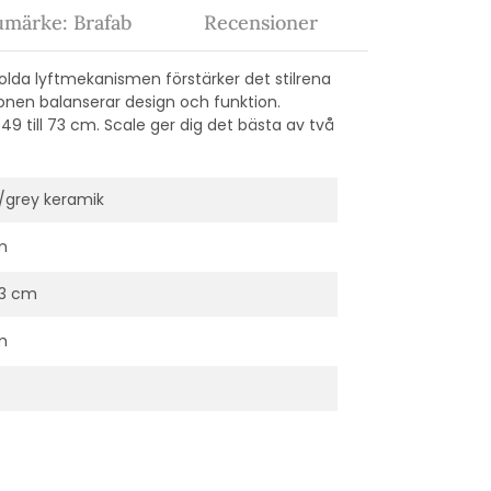
umärke: Brafab
Recensioner
dolda lyftmekanismen förstärker det stilrena
ionen balanserar design och funktion.
49 till 73 cm. Scale ger dig det bästa av två
/grey keramik
m
3 cm
m