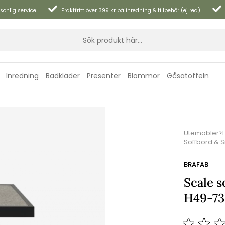
sonlig service
Fraktfritt över 399 kr på inredning & tillbehör (ej rea)
Inredning
Badkläder
Presenter
Blommor
Gåsatoffeln
y keramik
Utemöbler
>
Soffbord & 
BRAFAB
Scale s
H49-73