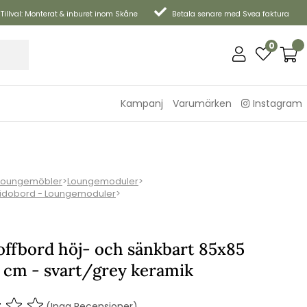
Tillval: Monterat & inburet inom Skåne
Betala senare med Svea faktura
0
Kampanj
Varumärken
Instagram
Loungemöbler
>
Loungemoduler
>
Sidobord - Loungemoduler
>
offbord höj- och sänkbart 85x85
 cm - svart/grey keramik
(Inga Recensioner)