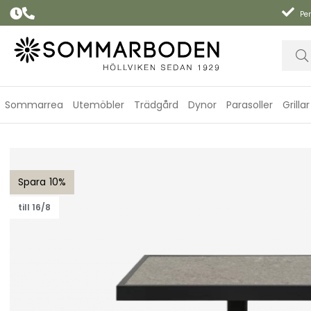
Per
Sommarrea
Utemöbler
Trädgård
Dynor
Parasoller
Grillar
Scale soffbord höj- och sänkbart 85x85 H49-73 cm - svart/gre
10
till 16/8