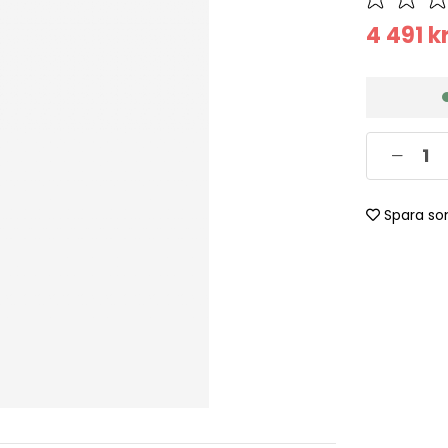
4 491
k
Spara so