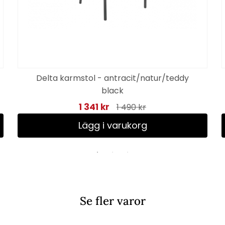
Delta karmstol - antracit/natur/teddy
black
1 341 kr
1 490 kr
Lägg i varukorg
Se fler varor