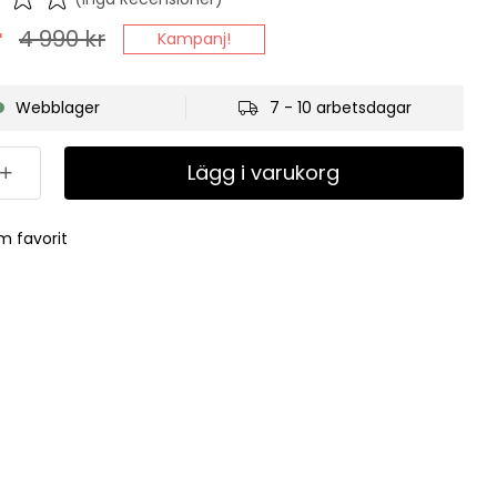
r
4 990
kr
Kampanj!
Webblager
7 - 10 arbetsdagar
Lägg i varukorg
m favorit