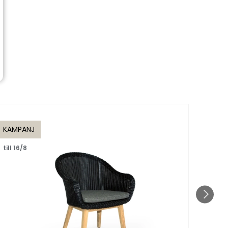
KAMPANJ
KAMP
till 16/8
till 1