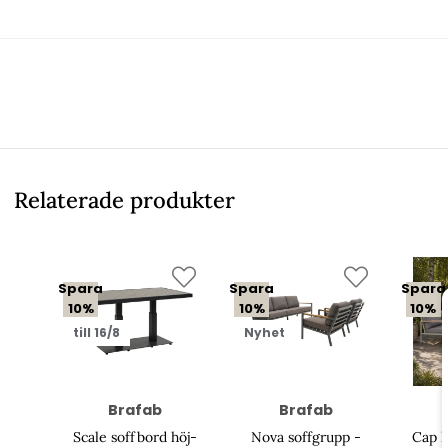
Relaterade produkter
Spara
Spara
Spara
10%
10%
10%
till 16/8
Nyhet
Brafab
Brafab
Scale soffbord höj-
Nova soffgrupp -
Cap h