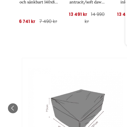
och sänkbart 140x85
antracit/soft dawn
ink
H49-73 cm -
dyna
gr
svart/grey keramik
14 990
13 491 kr
13 4
7 490 kr
kr
6 741 kr