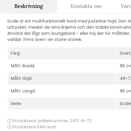
Beskrivning
Kontakta oss
Var
Scale är ett multifunktionellt bord med justerbar höjd. Den 
uttrycket, medan de rena linjerna och den stabila konstrukt
Använd det lågt som loungebord – eller höj det för måltider, 
världar. Finns även i en större storlek.
Färg:
Svart
Mått: Bredd:
85 c
Mått: Höjd:
49-7
Mått: Längd:
85 c
Serie:
Scale
Produktens artikelnummer:
2417-8-73
Produktens EAN-kod: