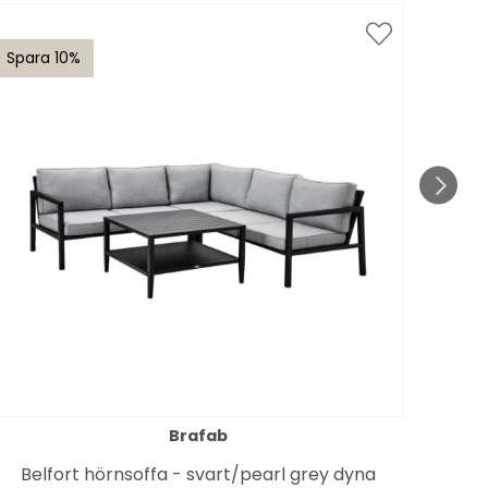
Spara 10%
Spar
till 1
Brafab
N
Belfort hörnsoffa - svart/pearl grey dyna