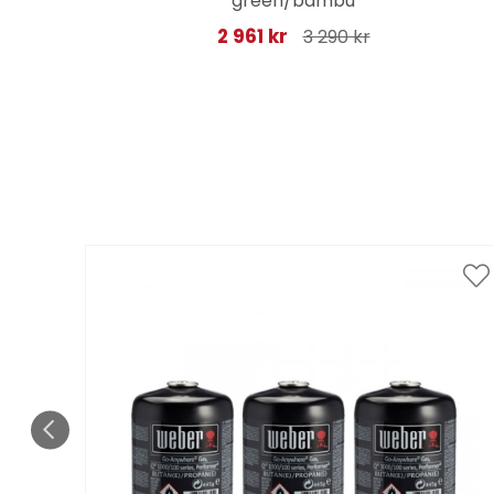
green/bambu
2 961 kr
3 290 kr