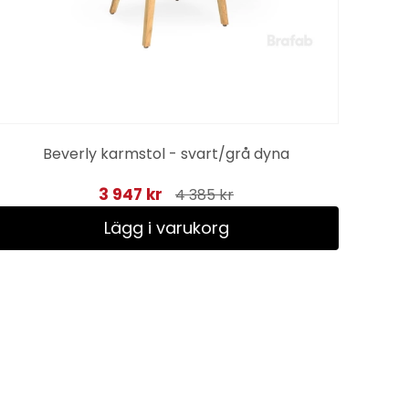
Beverly karmstol - svart/grå dyna
3 947 kr
4 385 kr
Lägg i varukorg