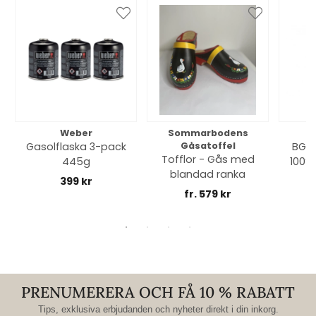
Weber
Sommarbodens
Bi
Gasolflaska 3-pack
Gåsatoffel
BGE 
Tofflor - Gås med
445g
100% 
blandad ranka
399 kr
fr. 579 kr
PRENUMERERA OCH FÅ 10 % RABATT
Tips, exklusiva erbjudanden och nyheter direkt i din inkorg.