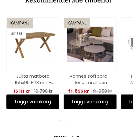
KAMPANJ
KAMPANJ
till 16/8
Julita matbord
Vannes soffbord -
Hö
155x90 H73 cm -
fler utföranden
23
teak
cm, 
15 111 kr
16 790 kr
fr. 855 kr
fr. 950 kr
Lägg i varukorg
Lägg i varukorg
Läg