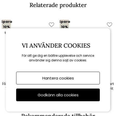
Relaterade produkter
Spara
Spara
10%
10%
till 16/8
till 16/8
VI ANVÄNDER COOKIES
För att ge dig en bättre upplevelse och service
använder sig denna sajt av cookies.
Hantera cookies
Brafab
Brafab
Hillmond bord förlängningsbart
Hillmond bord förlängningsbart
160-220x100 H73 cm - matt
160-220x100 H73 cm - matt vit
svart
Godkänn alla cookies
10 341 kr
10 341 kr
11 490 kr
11 490 kr
Rekommenderade tillbehör