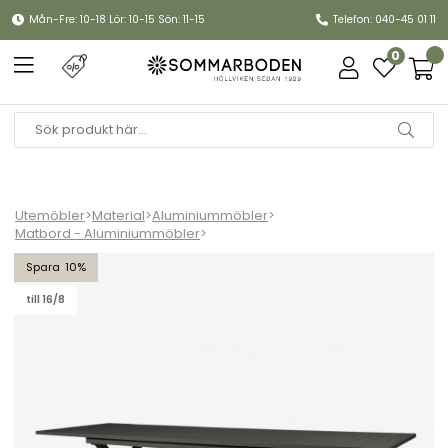
Mån-Fre: 10-18 Lör: 10-15 Sön: 11-15
Telefon: 040-45 01 11
0
Utemöbler
>
Material
>
Aluminiummöbler
>
Matbord - Aluminiummöbler
>
Hillmond bord förlängningsbart 240-310x100 H73 cm - matt svar
10
till 16/8