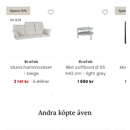
Spara 10%
Spara 
till 16/8
Brafab
Brafab
Iduna hammockset
Blixt soffbord Ø 65
Mozz
- beige
H42 cm - light grey
3 141 kr
3 490 kr
1 690 kr
85
Andra köpte även