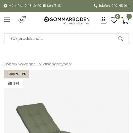
Mån-Fre: 10-18 Lör: 10-15 Sön: 11-15
Telefon: 040-45 01 11
0
Dynor
>
Solvagns- & Vilsängsdynor
>
Iduna vilsängsdyna - grön
10
till 16/8