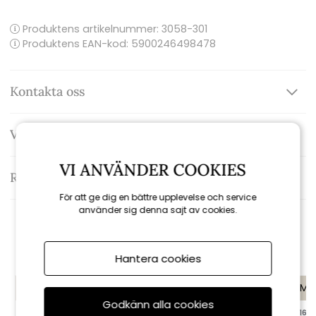
Produktens artikelnummer:
3058-301
Produktens EAN-kod: 5900246498478
Kontakta oss
Varumärke: Brafab
VI ANVÄNDER COOKIES
Recensioner
För att ge dig en bättre upplevelse och service
använder sig denna sajt av cookies.
Rekommenderade tillbehör
Hantera cookies
KAMPANJ
KAMPANJ
KAMP
Godkänn alla cookies
till 16/8
till 16/8
till 16/8