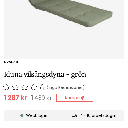
BRAFAB
Iduna vilsängsdyna - grön
(Inga Recensioner)
1 287
kr
1 430
kr
Kampanj!
Webblager
7 - 10 arbetsdagar