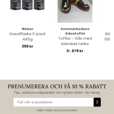
Weber
Sommarbodens
Bi
Gasolflaska 3-pack
Gåsatoffel
BGE 
Tofflor - Gås med
445g
100% 
blandad ranka
399 kr
fr. 579 kr
PRENUMERERA OCH FÅ 10 % RABATT
Tips, exklusiva erbjudanden och nyheter direkt i din inkorg.
Gäller endast nya prenumeranter.