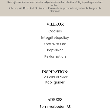
Kan ej kombineras med andra erbjudanden eller rabatter. Giltig i sju dagar enbart
online.
Gäller ej: WEBER, AMCA Studios, Gåsatoffeln, presentkort, heliumballonger eller
blommor.
VILLKOR
Cookies
Integritetspolicy
Kontakta Oss
Köpvillkor
Reklamation
INSPIRATION:
Läs alla artiklar
Köp-guider
ADRESS
Sommarboden AB