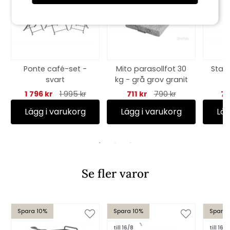
Ponte café-set -
Mito parasollfot 30
Stack
svart
kg - grå grov granit
1 796 kr
1 995 kr
711 kr
790 kr
75
Lägg i varukorg
Lägg i varukorg
Läg
Se fler varor
Spara 10%
Spara 10%
Spara 
till 16/8
till 16/8