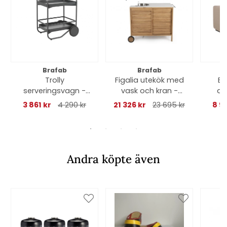
Brafab
Brafab
Trolly
Figalia utekök med
Bo
serveringsvagn -
vask och kran -
an
antracit
teak/marmorlook
3 861 kr
4 290 kr
21 326 kr
23 695 kr
8 9
Andra köpte även