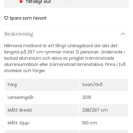
Tillfälligt slut
Spara som favorit
Beskrivning
Hillmond matbord är ett långt utdragsbord där det det
längsta på 297 cm rymmer minst 12 personer. Underrede i
lackad aluminium och skiva av präglat trämönstrade
aluminiumribbor eller trämönstrad laminatskiva. Finns i två
storlekar och färger.
Färg:
Svart/Grå
Lanseringsår:
2019
Mått: Bredd:
238/297 cm
Mått: Djup:
100 cm