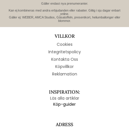
Gäller endast nya prenumeranter.
Kan ej kombineras med andra erbjudanden eller rabatter. Giltig i sju dagar enbart
online.
Gäller ej: WEBER, AMCA Studios, Gåsatoffeln, presentkort, heliumballonger eller
blommor.
VILLKOR
Cookies
Integritetspolicy
Kontakta Oss
Köpvillkor
Reklamation
INSPIRATION:
Läs alla artiklar
Köp-guider
ADRESS