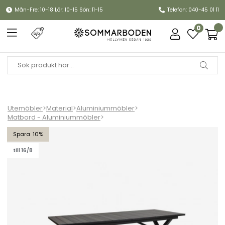
Mån-Fre: 10-18 Lör: 10-15 Sön: 11-15
Telefon: 040-45 01 11
0
Utemöbler
>
Material
>
Aluminiummöbler
>
Matbord - Aluminiummöbler
>
Hillmond bord förlängningsbart 238-297x100 H73 cm - svart/grå
10
till 16/8