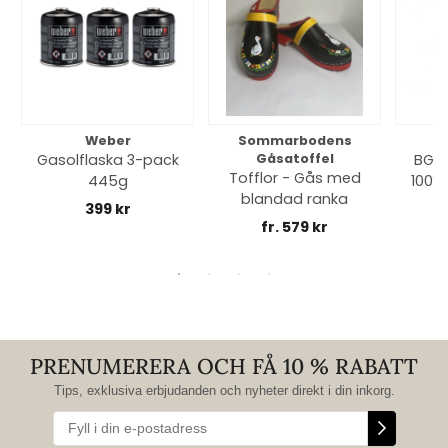
Weber
Sommarbodens
Bi
Gasolflaska 3-pack
Gåsatoffel
BGE 
Tofflor - Gås med
445g
100% 
blandad ranka
399 kr
fr. 579 kr
PRENUMERERA OCH FÅ 10 % RABATT
Tips, exklusiva erbjudanden och nyheter direkt i din inkorg.