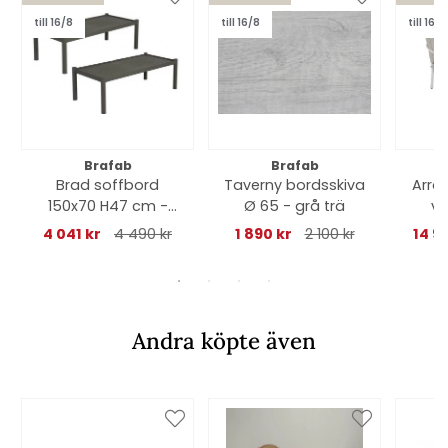
till 16/8
till 16/8
till 16/8
Brafab
Brafab
Brad soffbord
Taverny bordsskiva
Arras
150x70 H47 cm -
Ø 65 - grå trä
vi
flera färger
4 041 kr
4 490 kr
1 890 kr
2 100 kr
14 9
Andra köpte även