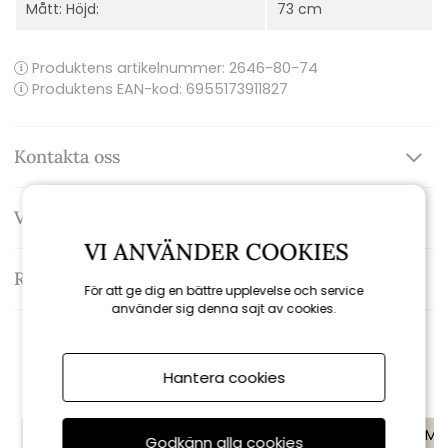
Mått: Höjd:
73 cm
Produktens artikelnummer:
2646-80-74
Produktens EAN-kod: 6955173911827
Kontakta oss
Varumärke: Brafab
VI ANVÄNDER COOKIES
Recensioner
För att ge dig en bättre upplevelse och service
använder sig denna sajt av cookies.
Rekommenderade tillbehör
Hantera cookies
KAMPANJ
KAMPANJ
KAMP
Godkänn alla cookies