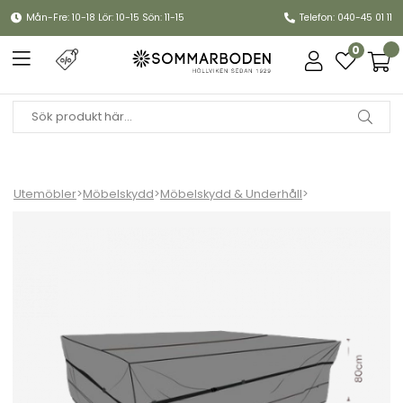
Mån-Fre: 10-18 Lör: 10-15 Sön: 11-15
Telefon: 040-45 01 11
0
Utemöbler
>
Möbelskydd
>
Möbelskydd & Underhåll
>
Möbelskydd soffgrupp 270x200xH80 cm, andas - svart