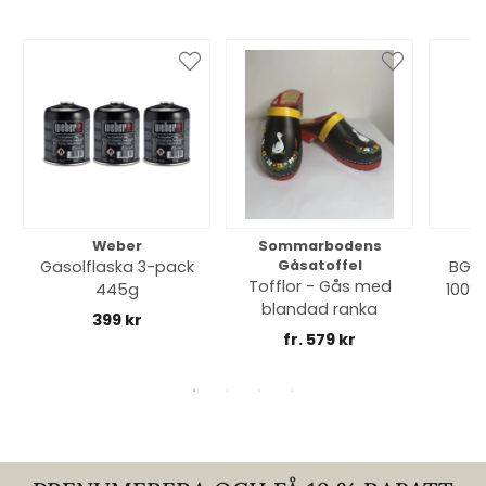
Weber
Sommarbodens
Bi
Gasolflaska 3-pack
Gåsatoffel
BGE 
Tofflor - Gås med
445g
100% 
blandad ranka
399 kr
fr. 579 kr