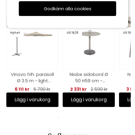
Godkänn alla cookies
KAMPANJ
KAMPANJ
KAMP
Nyhet
till 16/8
till 16/8
Vinovo frih. parasoll
Niobe sidobord Ø
Nao
Ø 3.5 m - light
50 H59 cm -
r
grey/khaki
khaki/antracit
6 111 kr
6 790 kr
2 331 kr
2 590 kr
3 8
Lägg i varukorg
Lägg i varukorg
Läg