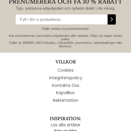
PRENUMERERA OCH FÅ 10 % RABATT
Tips, exklusiva erbjudanden och nyheter direkt i din inkorg.
Gäller endast nya prenumeranter.
Kan ej kombineras med andra erbjudanden eller rabatter. Giltig i sju dagar enbart
online.
Gäller ej: WEBER, AMCA Studios, Gåsatoffeln, presentkort, heliumballonger eller
blommor.
VILLKOR
Cookies
Integritetspolicy
Kontakta Oss
Köpvillkor
Reklamation
INSPIRATION:
Läs alla artiklar
Köp-guider