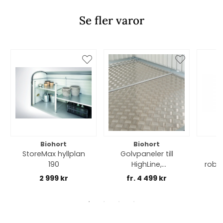
Se fler varor
Biohort
Biohort
StoreMax hyllplan
Golvpaneler till
190
HighLine,
robo
AvantGarde &
2 999 kr
fr. 4 499 kr
Panorama - fler
storlekar