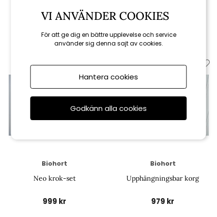
Neo hyllplan 2-pack
Neo upphängningsbar korg
VI ANVÄNDER COOKIES
1 199 kr
999 kr
För att ge dig en bättre upplevelse och service
använder sig denna sajt av cookies.
Hantera cookies
Godkänn alla cookies
Biohort
Biohort
Neo krok-set
Upphängningsbar korg
999 kr
979 kr