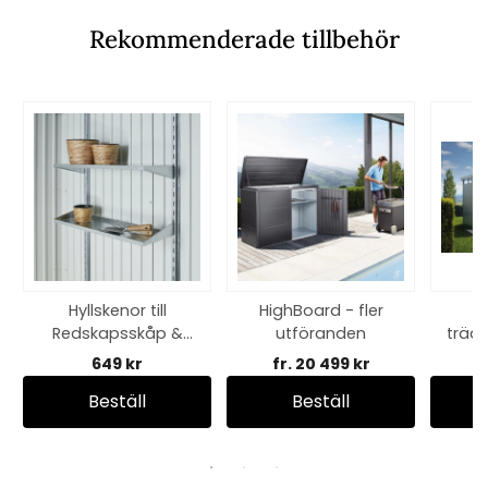
Rekommenderade tillbehör
Hyllskenor till
HighBoard - fler
Redskapsskåp &
utföranden
trädg
Europa
649 kr
fr. 20 499 kr
f
Beställ
Beställ