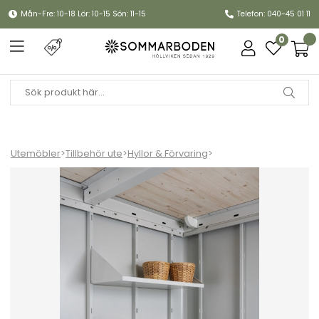
Mån-Fre: 10-18 Lör: 10-15 Sön: 11-15
Telefon: 040-45 01 11
0
Utemöbler
>
Tillbehör ute
>
Hyllor & Förvaring
>
Neo hyllplan 4-pack