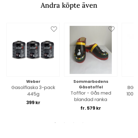
Andra köpte även
Weber
Sommarbodens
Bi
Gasolflaska 3-pack
Gåsatoffel
BGE 
Tofflor - Gås med
445g
100% 
blandad ranka
399 kr
fr. 579 kr