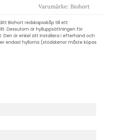
Varumärke: Biohort
itt Biohort redskapsskåp till ett
lt.
Dessutom är hylluppsättningen för
t.
Den är enkel att installera i efterhand och
ller endast hyllorna (stödskenor måste köpas