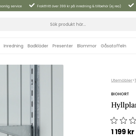
sonlig service
Fraktfritt över 399 kr på inredning & tillbehör (ej rea)
Inredning
Badkläder
Presenter
Blommor
Gåsatoffeln
Utemöbler
>
BIOHORT
Hyllpl
1 199
kr