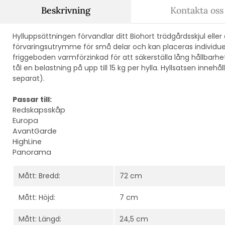
Beskrivning
Kontakta oss
Hylluppsättningen förvandlar ditt Biohort trädgårdsskjul eller d
förvaringsutrymme för små delar och kan placeras individuel
friggeboden varmförzinkad för att säkerställa lång hållbarhe
tål en belastning på upp till 15 kg per hylla.
Hyllsatsen innehå
separat).
Passar till:
Redskapsskåp
Europa
AvantGarde
HighLine
Panorama
Mått: Bredd:
72 cm
Mått: Höjd:
7 cm
Mått: Längd:
24,5 cm