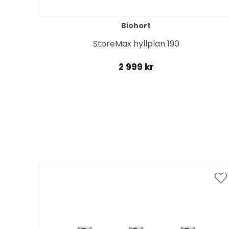
Biohort
60
StoreMax hyllplan 190
2 999 kr