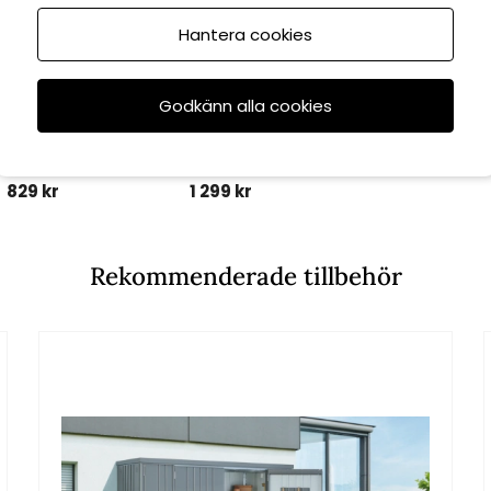
Hantera cookies
Biohort
Biohort
Godkänn alla cookies
Hyllplan extra djup 2-
lplan 2-pack
pack
829 kr
1 299 kr
Rekommenderade tillbehör