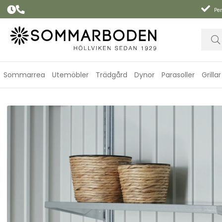
Per
Sommarrea
Utemöbler
Trädgård
Dynor
Parasoller
Grillar
Hyllplan 4-pack