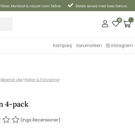
Tillval: Monterat & inburet inom Skåne
Betala senare med Svea faktura
0
Kampanj
Varumärken
Instagram
Tillbehör ute
>
Hyllor & Förvaring
>
an 4-pack
(Inga Recensioner)