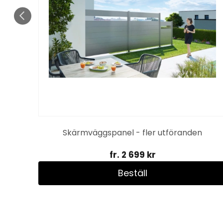
 fler
Skärmväggspanel - fler utföranden
fr. 2 699 kr
Beställ