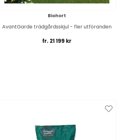
Biohort
AvantGarde trädgårdsskjul - fler utföranden
H
fr. 21 199 kr
Spar
till 1