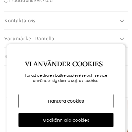
Produktens EAN-kod:
Kontakta oss
Varumärke: Damella
Recensioner
VI ANVÄNDER COOKIES
För att ge dig en bättre upplevelse och service
Rekommenderade tillbehör
använder sig denna sajt av cookies.
Hantera cookies
Godkänn alla cookies