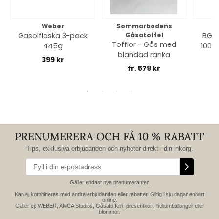
Weber
Sommarbodens
Bi
Gasolflaska 3-pack
Gåsatoffel
BGE 
Tofflor - Gås med
445g
100% 
blandad ranka
399 kr
fr. 579 kr
PRENUMERERA OCH FÅ 10 % RABATT
Tips, exklusiva erbjudanden och nyheter direkt i din inkorg.
Gäller endast nya prenumeranter.
Kan ej kombineras med andra erbjudanden eller rabatter. Giltig i sju dagar enbart
online.
Gäller ej: WEBER, AMCA Studios, Gåsatoffeln, presentkort, heliumballonger eller
blommor.