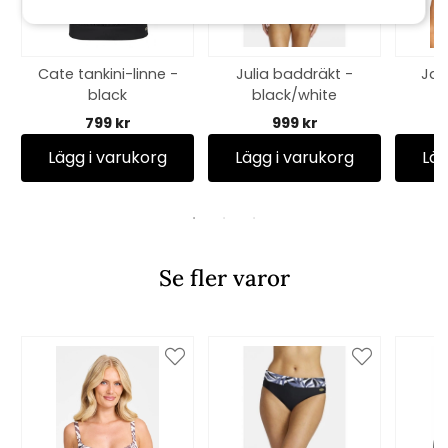
Cate tankini-linne -
Julia baddräkt -
Jam
black
black/white
799 kr
999 kr
Lägg i varukorg
Lägg i varukorg
Läg
Se fler varor