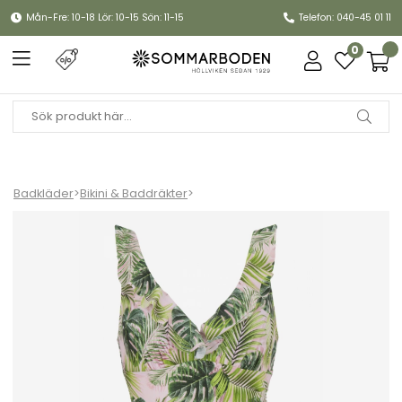
Mån-Fre: 10-18 Lör: 10-15 Sön: 11-15
Telefon: 040-45 01 11
0
Badkläder
>
Bikini & Baddräkter
>
Virginia baddräkt - pale pink/green