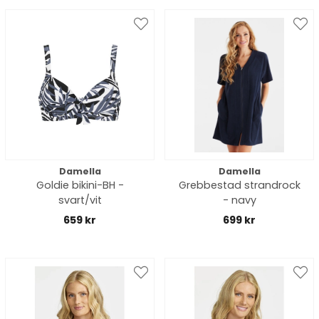
Damella
Damella
Goldie bikini-BH -
Grebbestad strandrock
svart/vit
- navy
659 kr
699 kr