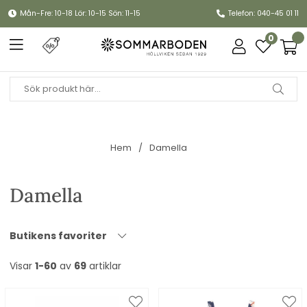
Mån-Fre: 10-18 Lör: 10-15 Sön: 11-15
Telefon: 040-45 01 11
0
Hem
Damella
Damella
Butikens favoriter
Visar
1-60
av
69
artiklar