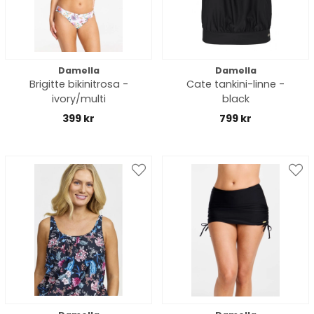
Damella
Damella
Brigitte bikinitrosa -
Cate tankini-linne -
ivory/multi
black
399 kr
799 kr