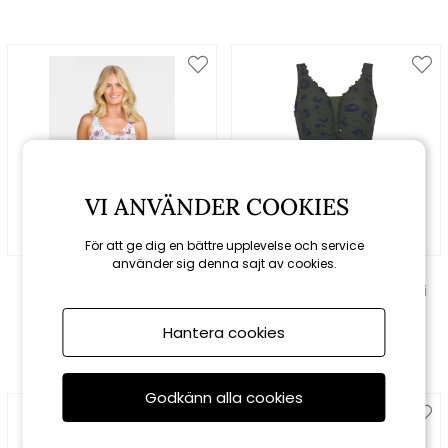
VI ANVÄNDER COOKIES
För att ge dig en bättre upplevelse och service
använder sig denna sajt av cookies.
Damella
Damella
Jennifer baddräkt -
Jennifer baddräkt - khaki
ivory/multi
Hantera cookies
999 kr
999 kr
Godkänn alla cookies