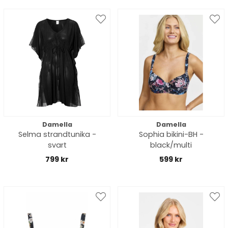
Damella
Damella
Selma strandtunika -
Sophia bikini-BH -
svart
black/multi
799 kr
599 kr