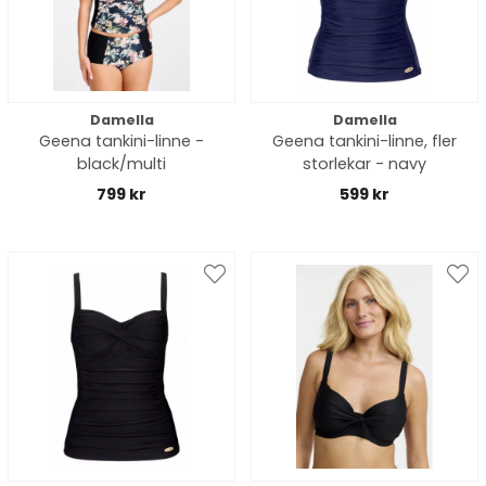
Damella
Damella
Geena tankini-linne -
Geena tankini-linne, fler
black/multi
storlekar - navy
799 kr
599 kr