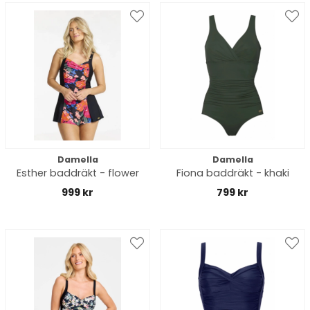
Damella
Damella
Esther baddräkt - flower
Fiona baddräkt - khaki
999 kr
799 kr