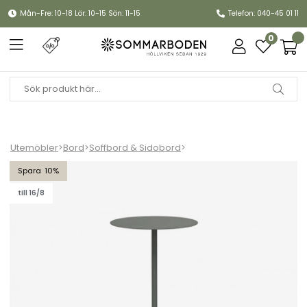
Mån-Fre: 10-18 Lör: 10-15 Sön: 11-15
Telefon: 040-45 01 11
0
Utemöbler
>
Bord
>
Soffbord & Sidobord
>
Jet set sidobord Ø35 H74 cm - grågrön
10
till 16/8