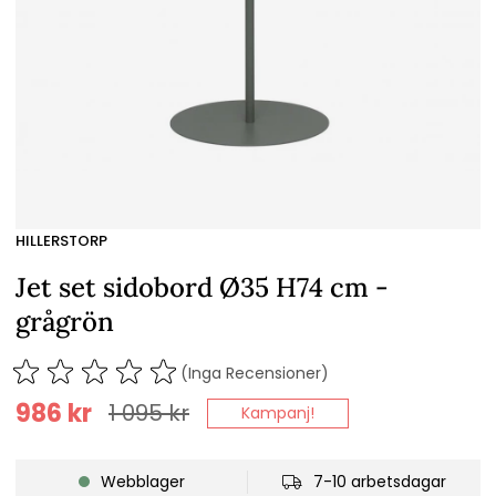
HILLERSTORP
Jet set sidobord Ø35 H74 cm -
grågrön
(Inga Recensioner)
986
kr
1 095
kr
Kampanj!
Webblager
7-10 arbetsdagar