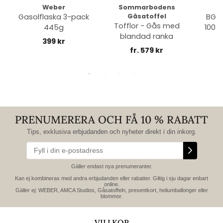
Weber
Sommarbodens
Bi
Gasolflaska 3-pack
Gåsatoffel
BGE 
Tofflor - Gås med
445g
100% 
blandad ranka
399 kr
fr. 579 kr
PRENUMERERA OCH FÅ 10 % RABATT
Tips, exklusiva erbjudanden och nyheter direkt i din inkorg.
Gäller endast nya prenumeranter.
Kan ej kombineras med andra erbjudanden eller rabatter. Giltig i sju dagar enbart
online.
Gäller ej: WEBER, AMCA Studios, Gåsatoffeln, presentkort, heliumballonger eller
blommor.
VILLKOR