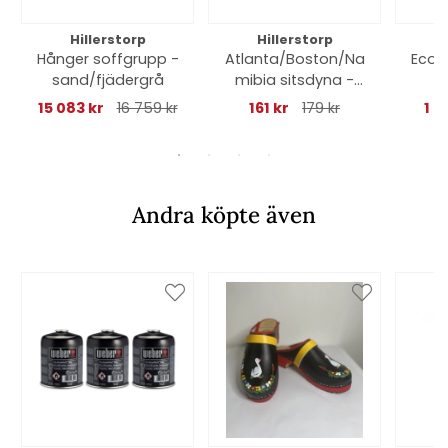
Hillerstorp
Hillerstorp
Hånger soffgrupp -
Atlanta/Boston/Na
Ecob
sand/fjädergrå
mibia sitsdyna -
o
svart
15 083 kr
16 759 kr
161 kr
179 kr
1 2
Andra köpte även