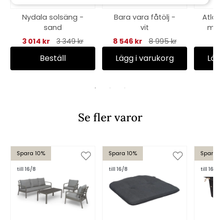
Nydala solsäng -
Bara vara fåtölj -
Atla
sand
vit
mib
3 014 kr
3 349 kr
8 546 kr
8 995 kr
1
Beställ
Lägg i varukorg
Läg
Se fler varor
Spara 10%
Spara 10%
Spara 
till 16/8
till 16/8
till 16/8