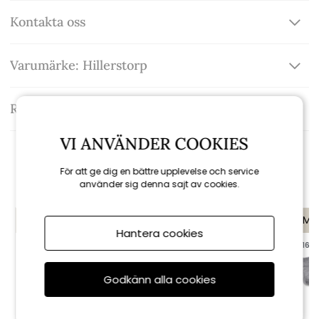
Kontakta oss
Varumärke: Hillerstorp
Recensioner
VI ANVÄNDER COOKIES
Rekommenderade tillbehör
För att ge dig en bättre upplevelse och service
använder sig denna sajt av cookies.
KAMPANJ
KAMPANJ
KAMP
Hantera cookies
till 16/8
till 16/8
till 16/8
Godkänn alla cookies