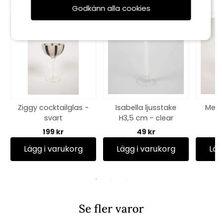
Godkänn alla cookies
Ziggy cocktailglas -
Isabella ljusstake
Meno
svart
H3,5 cm - clear
199 kr
49 kr
Lägg i varukorg
Lägg i varukorg
Läg
Se fler varor