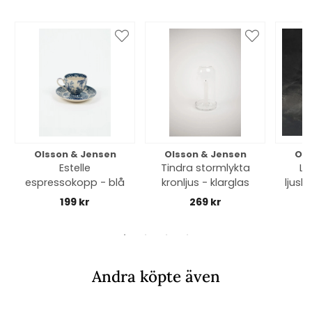
Olsson & Jensen
Olsson & Jensen
Ols
Estelle
Tindra stormlykta
Lu
espressokopp - blå
kronljus - klarglas
ljusl
199 kr
269 kr
Andra köpte även