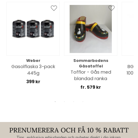
Weber
Sommarbodens
Bi
Gasolflaska 3-pack
Gåsatoffel
BGE 
Tofflor - Gås med
445g
100% 
blandad ranka
399 kr
fr. 579 kr
PRENUMERERA OCH FÅ 10 % RABATT
Tips, exklusiva erbjudanden och nyheter direkt i din inkorg.