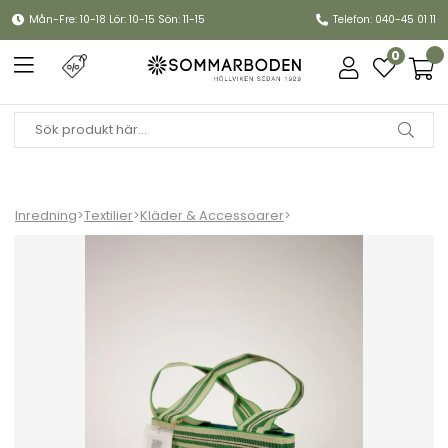
Mån-Fre: 10-18 Lör: 10-15 Sön: 11-15
Telefon: 040-45 01 11
0
Inredning
>
Textilier
>
Kläder & Accessoarer
>
Jojo shoppingväska, liten - blå/grön