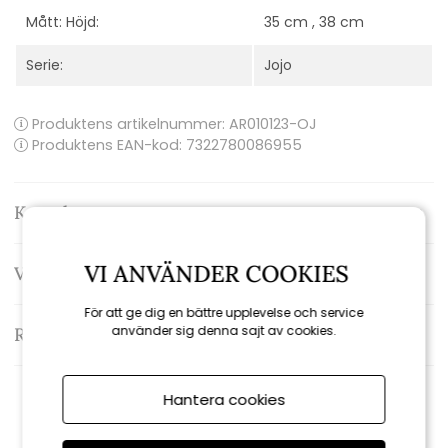
Mått: Höjd:
35 cm , 38 cm
Serie:
Jojo
Produktens artikelnummer:
AR010123-OJ
Produktens EAN-kod: 7322780086955
Kontakta oss
VI ANVÄNDER COOKIES
Varumärke: Olsson & Jensen
För att ge dig en bättre upplevelse och service
använder sig denna sajt av cookies.
Recensioner
Hantera cookies
Rekommenderade tillbehör