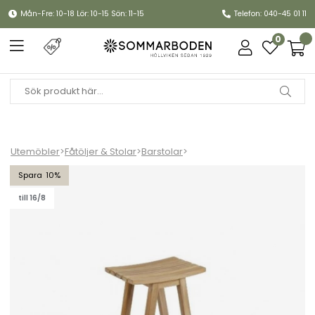
Mån-Fre: 10-18 Lör: 10-15 Sön: 11-15
Telefon: 040-45 01 11
0
Utemöbler
>
Fåtöljer & Stolar
>
Barstolar
>
Keros barstol H65 cm - teak
10
till 16/8