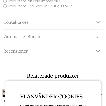
Produktens artikelnummer:
2071
Produktens EAN-kod: 8994464007434
Kontakta oss
Varumärke: Brafab
Recensioner
Relaterade produkter
Spara
Spara
VI ANVÄNDER COOKIES
10%
10%
till 16/8
till 16/8
För att ge dig en bättre upplevelse och service