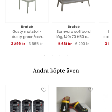
Brafab
Brafab
Gusty matstol -
Samvaro soffbord
P
dusty green/ash
låg, 140x70 H50 cm
soff
dyna
- khaki/glas
c
3 299 kr
3 665 kr
5 661 kr
6 290 kr
3 8
Andra köpte även