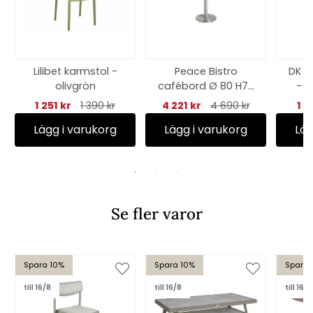
Lilibet karmstol -
Peace Bistro
DK b
olivgrön
cafébord Ø 80 H73
- a
cm - light grey
1 251 kr
1 390 kr
4 221 kr
4 690 kr
1 6
Lägg i varukorg
Lägg i varukorg
Läg
Se fler varor
Spara 10%
Spara 10%
Spara 
till 16/8
till 16/8
till 16/8