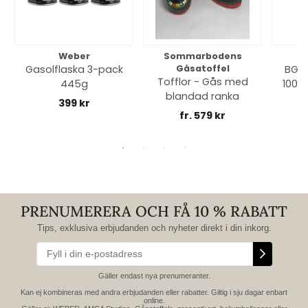
Weber
Sommarbodens
Bi
Gasolflaska 3-pack
Gåsatoffel
BGE 
Tofflor - Gås med
445g
100% 
blandad ranka
399 kr
fr. 579 kr
PRENUMERERA OCH FÅ 10 % RABATT
Tips, exklusiva erbjudanden och nyheter direkt i din inkorg.
Gäller endast nya prenumeranter.
Kan ej kombineras med andra erbjudanden eller rabatter. Giltig i sju dagar enbart
online.