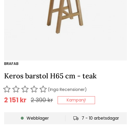
BRAFAB
Keros barstol H65 cm - teak
(Inga Recensioner)
2 151
kr
2 390
kr
Kampanj!
Webblager
7 - 10 arbetsdagar