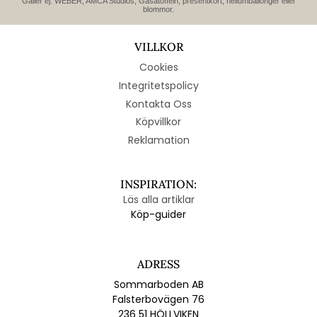
Gäller ej: WEBER, AMCA Studios, Gåsatoffeln, presentkort, heliumballonger eller
blommor.
VILLKOR
Cookies
Integritetspolicy
Kontakta Oss
Köpvillkor
Reklamation
INSPIRATION:
Läs alla artiklar
Köp-guider
ADRESS
Sommarboden AB
Falsterbovägen 76
236 51 HÖLLVIKEN