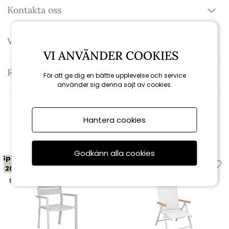
Kontakta oss
Varumärke: Brafab
VI ANVÄNDER COOKIES
Recensioner
För att ge dig en bättre upplevelse och service
använder sig denna sajt av cookies.
Hantera cookies
Relaterade produkter
Godkänn alla cookies
Spara
Spara
20%
20%
till 16/8
till 16/8