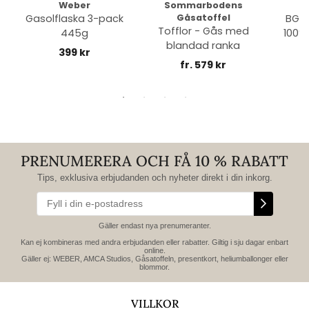
Weber
Sommarbodens
Bi
Gasolflaska 3-pack
Gåsatoffel
BGE 
Tofflor - Gås med
445g
100% 
blandad ranka
399 kr
fr. 579 kr
PRENUMERERA OCH FÅ 10 % RABATT
Tips, exklusiva erbjudanden och nyheter direkt i din inkorg.
Gäller endast nya prenumeranter.
Kan ej kombineras med andra erbjudanden eller rabatter. Giltig i sju dagar enbart
online.
Gäller ej: WEBER, AMCA Studios, Gåsatoffeln, presentkort, heliumballonger eller
blommor.
VILLKOR