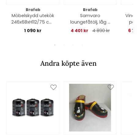
Brafab
Brafab
Möbelskydd utekök
Samvaro
Vino
246x68xH112/75 cm,
loungefåtölj, låg -
par
andas - svart
khaki/sand dyna
an
1 090 kr
4 401 kr
4 890 kr
6 74
Andra köpte även