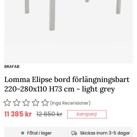
BRAFAB
Lomma Elipse bord förlängningsbart
220-280x110 H73 cm - light grey
(Inga Recensioner)
11 385
kr
12 650
kr
Kampanj!
Fåtal i lager
Skickas inom 3-5 dagar