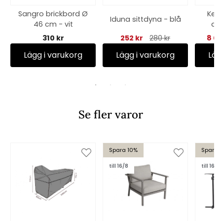
Sangro brickbord Ø
Kel
Iduna sittdyna - blå
46 cm - vit
dör
310 kr
252 kr
280 kr
8 0
Lägg i varukorg
Lägg i varukorg
Läg
Se fler varor
Spara 10%
Spara 
till 16/8
till 16/8