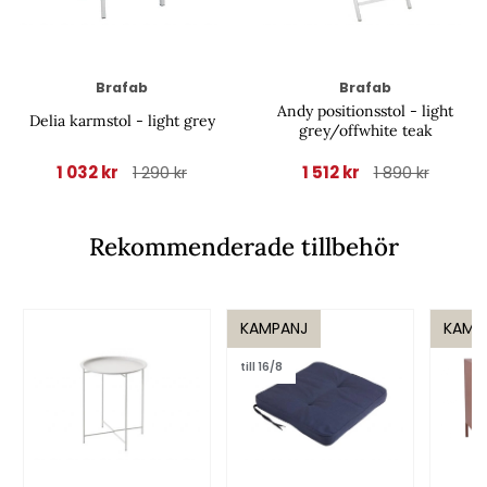
Brafab
Brafab
Andy positionsstol - light
Delia karmstol - light grey
grey/offwhite teak
1 032 kr
1 512 kr
1 290 kr
1 890 kr
Rekommenderade tillbehör
KAMPANJ
KAMP
till 16/8