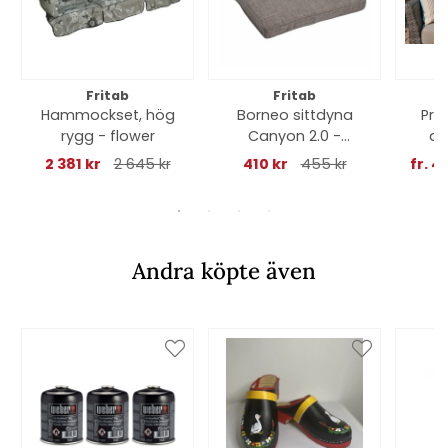
Fritab
Fritab
Hammockset, hög
Borneo sittdyna
Pry
rygg - flower
Canyon 2.0 -
al
kastanj
sto
2 381 kr
2 645 kr
410 kr
455 kr
fr. 4
Andra köpte även