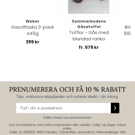
Weber
Sommarbodens
Bi
Gasolflaska 3-pack
Gåsatoffel
BGE 
Tofflor - Gås med
445g
100% 
blandad ranka
399 kr
fr. 579 kr
PRENUMERERA OCH FÅ 10 % RABATT
Tips, exklusiva erbjudanden och nyheter direkt i din inkorg.
Gäller endast nya prenumeranter.
Kan ej kombineras med andra erbjudanden eller rabatter. Giltig i sju dagar enbart
online.
Gäller ej: WEBER, AMCA Studios, Gåsatoffeln, presentkort, heliumballonger eller