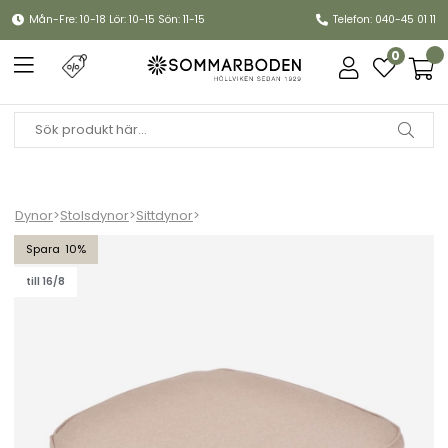
Mån-Fre: 10-18 Lör: 10-15 Sön: 11-15
Telefon: 040-45 01 11
0
Dynor
>
Stolsdynor
>
Sittdynor
>
Krabi sittdyna Basis - linne
10
till 16/8