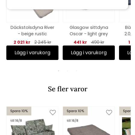
Däckstolsdyna River
Glasgow sittdyna
Bän
- beige rustic
Oscar - light grey
2.0, 
2 021 kr
2 245 kr
441 kr
490 kr
1 0
Lägg i varukorg
Lägg i varukorg
Läg
Se fler varor
Spara 10%
Spara 10%
Spara 
till 16/8
till 16/8