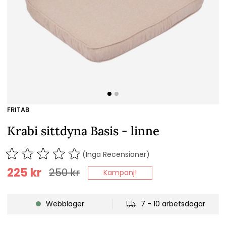
FRITAB
Krabi sittdyna Basis - linne
(Inga Recensioner)
225
kr
250
kr
Kampanj!
Webblager
7 - 10 arbetsdagar