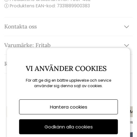
Produktens EAN-kod: 7331889900383
Kontakta oss
Varumärke: Fritab
Recensioner
VI ANVÄNDER COOKIES
För att ge dig en bättre upplevelse och service
använder sig denna sajt av cookies.
Rekommenderade tillbehör
Hantera cookies
KAMPANJ
KAMPANJ
KAMP
till 16/8
till 16/8
till 16/8
Godkänn alla cookies