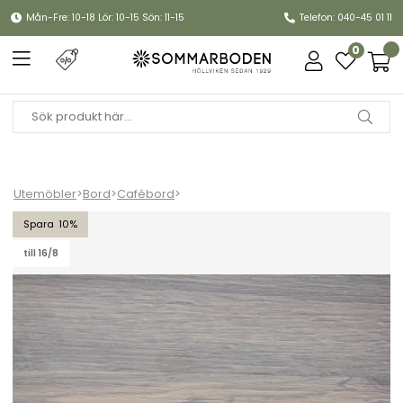
Mån-Fre: 10-18 Lör: 10-15 Sön: 11-15
Telefon: 040-45 01 11
0
Utemöbler
>
Bord
>
Cafébord
>
Laminatskiva 70x70 cm - natur trälook
10
till 16/8