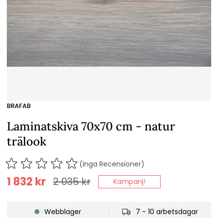
BRAFAB
Laminatskiva 70x70 cm - natur
trälook
(Inga Recensioner)
1 832
kr
2 035
kr
Kampanj!
Webblager
7 - 10 arbetsdagar