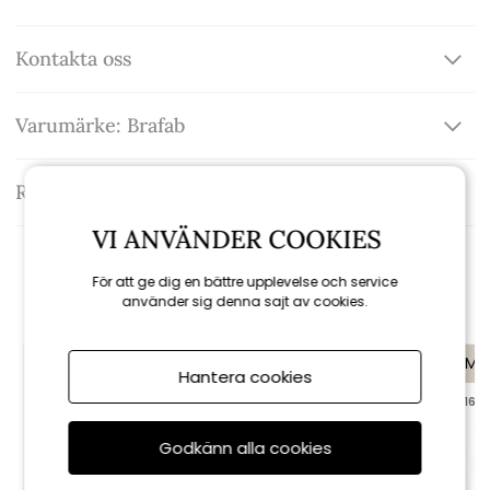
Kontakta oss
Varumärke: Brafab
Recensioner
VI ANVÄNDER COOKIES
Rekommenderade tillbehör
För att ge dig en bättre upplevelse och service
använder sig denna sajt av cookies.
KAMPANJ
KAMP
Hantera cookies
till 16/8
till 16/8
Godkänn alla cookies