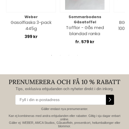
Weber
Sommarbodens
Bi
Gasolflaska 3-pack
Gåsatoffel
BGE 
Tofflor - Gås med
445g
100% 
blandad ranka
399 kr
fr. 579 kr
PRENUMERERA OCH FÅ 10 % RABATT
Tips, exklusiva erbjudanden och nyheter direkt i din inkorg.
Gäller endast nya prenumeranter.
Kan ej kombineras med andra erbjudanden eller rabatter. Giltig i sju dagar enbart
online.
Gäller ej: WEBER, AMCA Studios, Gåsatoffeln, presentkort, heliumballonger eller
blommor.