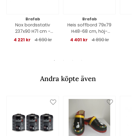
Brafab
Brafab
Nox bordsstativ
Heis soffbord 79x79
M
237x90 H71 cm -
H48-68 cm, höj-
m
matt antracit
och sänkbart -
150x
4 221 kr
4 690 kr
4 401 kr
4 890 kr
vit/grå
Andra köpte även