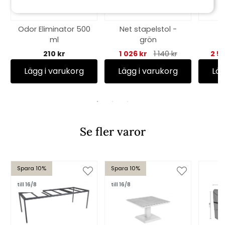
Odor Eliminator 500
Net stapelstol -
ml
grön
b
matb
210 kr
1 026 kr
1 140 kr
2 5
Lägg i varukorg
Lägg i varukorg
Läg
Se fler varor
Spara 10%
Spara 10%
till 16/8
till 16/8