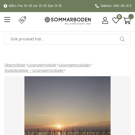
Mån-Fre: 10-18 Lör: 10-15 Sön: 11-15
Telefon: 040-45 01 11
0
Utemöbler
>
Loungemöbler
>
Loungemoduler
>
Avslutsdelar - Loungemoduler
>
LEVEL avslut, vänster - fler färger