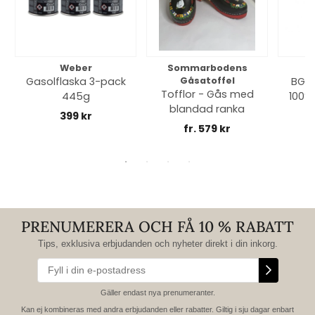
Weber
Sommarbodens
Bi
Gasolflaska 3-pack
Gåsatoffel
BGE 
Tofflor - Gås med
445g
100% 
blandad ranka
399 kr
fr. 579 kr
PRENUMERERA OCH FÅ 10 % RABATT
Tips, exklusiva erbjudanden och nyheter direkt i din inkorg.
Gäller endast nya prenumeranter.
Kan ej kombineras med andra erbjudanden eller rabatter. Giltig i sju dagar enbart