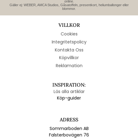
online.
Gäller ej: WEBER, AMCA Studios, Gåsatoffeln, presentkort, heliumballonger eller
blommor.
VILLKOR
Cookies
Integritetspolicy
Kontakta Oss
Köpvillkor
Reklamation
INSPIRATION:
Läs alla artiklar
Köp-guider
ADRESS
Sommarboden AB
Falsterbovägen 76