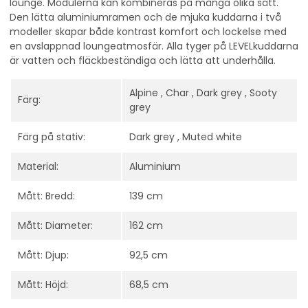
lounge. Modulerna kan kombineras på många olika sätt.
Den lätta aluminiumramen och de mjuka kuddarna i två
modeller skapar både kontrast komfort och lockelse med
en avslappnad loungeatmosfär. Alla tyger på LEVELkuddarna
är vatten och fläckbeständiga och lätta att underhålla.
Alpine , Char , Dark grey , Sooty
Färg:
grey
Färg på stativ:
Dark grey , Muted white
Material:
Aluminium
Mått: Bredd:
139 cm
Mått: Diameter:
162 cm
Mått: Djup:
92,5 cm
Mått: Höjd:
68,5 cm