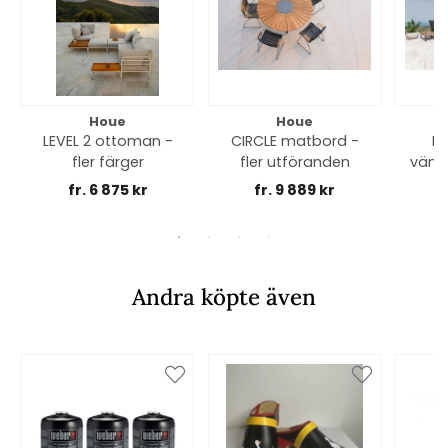
Houe
Houe
LEVEL 2 ottoman -
CIRCLE matbord -
LE
fler färger
fler utföranden
vänst
fr. 6 875 kr
fr. 9 889 kr
f
Andra köpte även