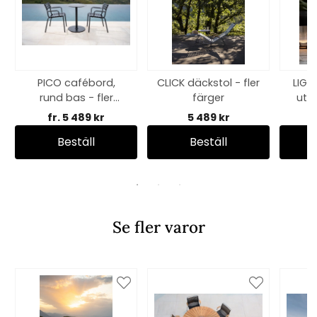
PICO cafébord,
CLICK däckstol - fler
LIGH
rund bas - fler
färger
uto
utföranden
fr. 5 489 kr
5 489 kr
Beställ
Beställ
Se fler varor