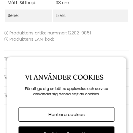
Mått: Sitthöjd:
38 cm
Serie:
LEVEL
Produktens artikelnummer:
12202-9851
Produktens EAN-kod:
Kontakta oss
VI ANVÄNDER COOKIES
Varumärke: Houe
För att ge dig en bättre upplevelse och service
använder sig denna sajt av cookies.
Recensioner
Hantera cookies
Relaterade produkter