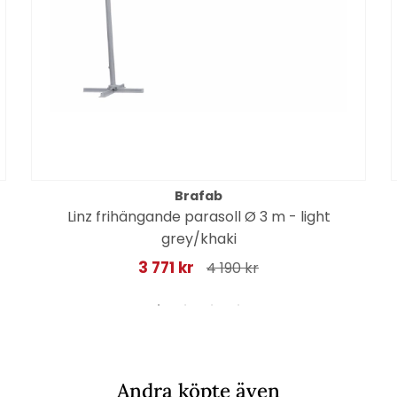
Brafab
Linz frihängande parasoll Ø 3 m - light
grey/khaki
3 771 kr
4 190 kr
Andra köpte även