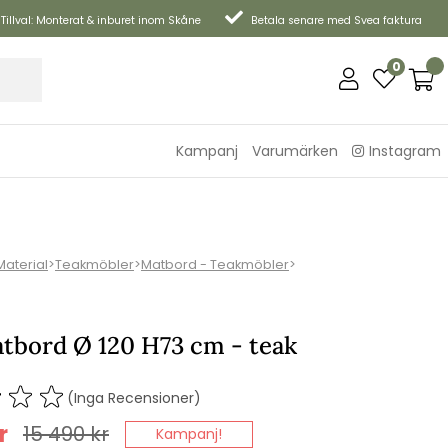
Tillval: Monterat & inburet inom Skåne
Betala senare med Svea faktura
0
Kampanj
Varumärken
Instagram
Material
>
Teakmöbler
>
Matbord - Teakmöbler
>
atbord Ø 120 H73 cm - teak
(Inga Recensioner)
r
15 490
kr
Kampanj!