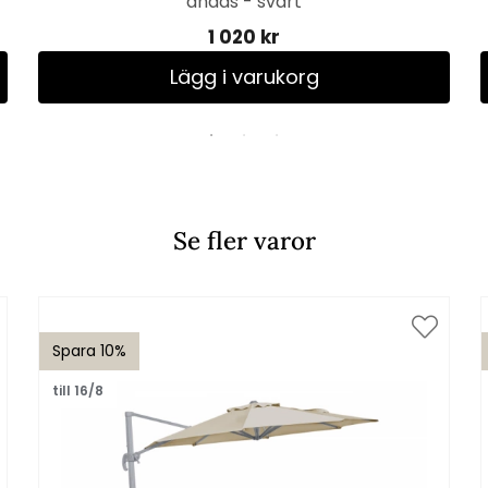
andas - svart
1 020 kr
Lägg i varukorg
Se fler varor
Spara 10%
till 16/8