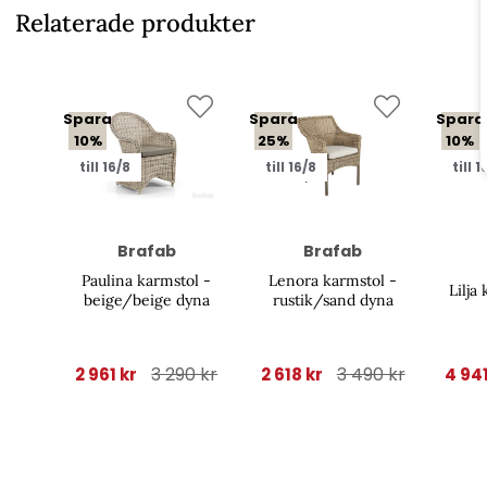
Relaterade produkter
Spara
Spara
Spara
10%
25%
10%
till 16/8
till 16/8
till 1
Brafab
Brafab
Paulina karmstol -
Lenora karmstol -
Lilja
beige/beige dyna
rustik/sand dyna
3 290 kr
3 490 kr
2 961 kr
2 618 kr
4 94