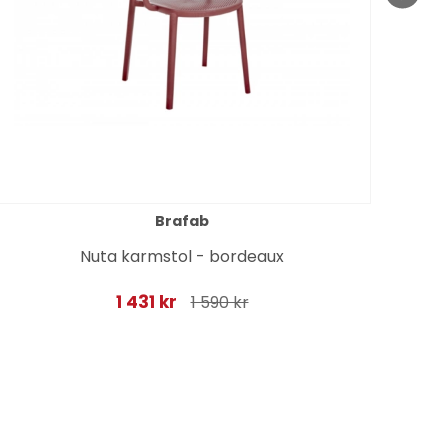
Brafab
Nuta karmstol - bordeaux
1 431 kr
1 590 kr