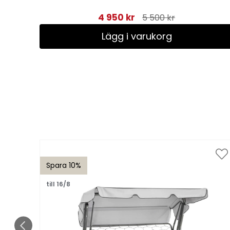
4 950 kr
5 500 kr
Lägg i varukorg
Spara 10%
till 16/8