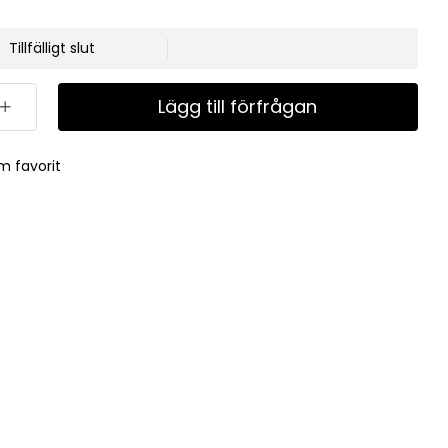
Tillfälligt slut
Lägg till förfrågan
m favorit