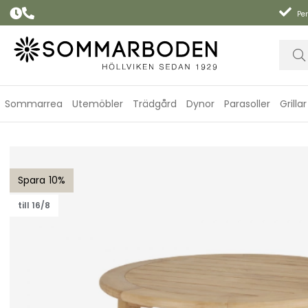
Per
Sommarrea
Utemöbler
Trädgård
Dynor
Parasoller
Grillar
Lilja matbord Ø 120 H73 cm - teak
10
till 16/8