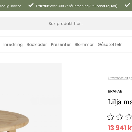
sonlig service
Fraktfritt över 399 kr på inredning & tillbehör (ej rea)
Inredning
Badkläder
Presenter
Blommor
Gåsatoffeln
Utemöbler
>
BRAFAB
Lilja m
13 941
k