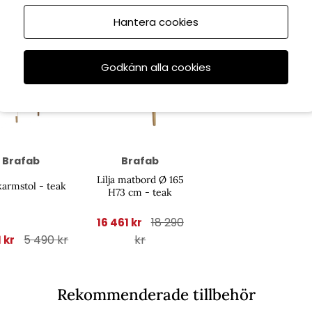
Hantera cookies
Godkänn alla cookies
Spara
10%
6/8
till 16/8
Brafab
Brafab
Lilja matbord Ø 165
 karmstol - teak
H73 cm - teak
18 290
16 461 kr
5 490 kr
kr
1 kr
Rekommenderade tillbehör