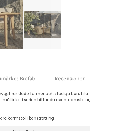
umärke: Brafab
Recensioner
snyggt rundade former och stadiga ben. Lilja
h måltider,
i serien hittar du även karmstolar,
ora karmstol i konstrotting