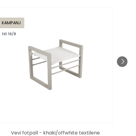
KAMPANJ
KAMP
till 16/8
Gle
Vevi fotpall - khaki/offwhite textilene