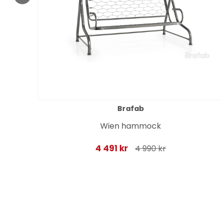
Brafab
eige
Wien hammock
4 491 kr
4 990 kr