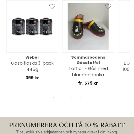
Weber
Sommarbodens
Bi
Gasolflaska 3-pack
Gåsatoffel
BGE 
Tofflor - Gås med
445g
100% 
blandad ranka
399 kr
fr. 579 kr
PRENUMERERA OCH FÅ 10 % RABATT
Tips, exklusiva erbjudanden och nyheter direkt i din inkorg.