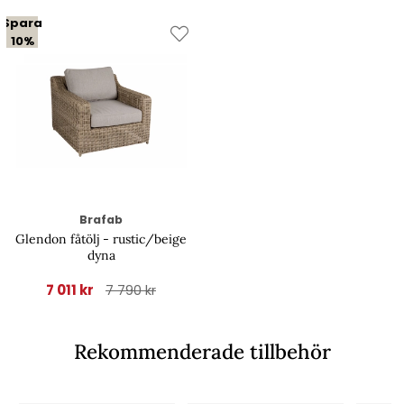
Spara
10%
Brafab
Glendon fåtölj - rustic/beige
dyna
7 011 kr
7 790 kr
Rekommenderade tillbehör