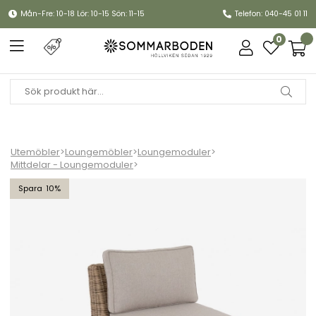
Mån-Fre: 10-18 Lör: 10-15 Sön: 11-15
Telefon: 040-45 01 11
0
Utemöbler
>
Loungemöbler
>
Loungemoduler
>
Mittdelar - Loungemoduler
>
Glendon mittdel - rustic/beige dyna
10