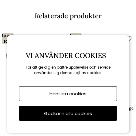
Relaterade produkter
Spara
Spara
10%
10%
VI ANVÄNDER COOKIES
För att ge dig en bättre upplevelse och service
använder sig denna sajt av cookies.
Hantera cookies
Brafab
Brafab
Glendon 2-sits avslut HV -
Glendon hörndel - rustic/beige
Godkänn alla cookies
rustic/beige dyna
dyna
15 111 kr
6 111 kr
16 790 kr
6 790 kr