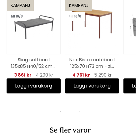
KAMPANJ
KAMPANJ
till 16/8
till 16/8
Sling soffbord
Nox Bistro cafébord
M
135x85 H40/52 cm -
125x70 H73 cm - zin
m
antracit
red/bambu
300x
3 861 kr
4 290 kr
4 761 kr
5 290 kr
Lägg i varukorg
Lägg i varukorg
Läg
Se fler varor