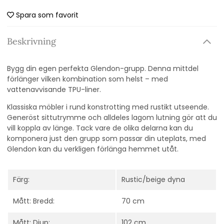
Spara som favorit
Beskrivning
Bygg din egen perfekta Glendon-grupp. Denna mittdel
förlänger vilken kombination som helst – med
vattenavvisande TPU-liner.
Klassiska möbler i rund konstrotting med rustikt utseende.
Generöst sittutrymme och alldeles lagom lutning gör att du
vill koppla av länge. Tack vare de olika delarna kan du
komponera just den grupp som passar din uteplats, med
Glendon kan du verkligen förlänga hemmet utåt.
Färg:
Rustic/beige dyna
Mått: Bredd:
70 cm
Mått: Djup:
102 cm