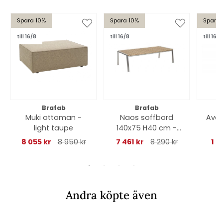
Spara 10%
Spara 10%
Spara 
till 16/8
till 16/8
till 16/8
Brafab
Brafab
Muki ottoman -
Naos soffbord
Avan
light taupe
140x75 H40 cm -
a
rostfri/teak
8 055 kr
8 950 kr
7 461 kr
8 290 kr
1 2
Andra köpte även