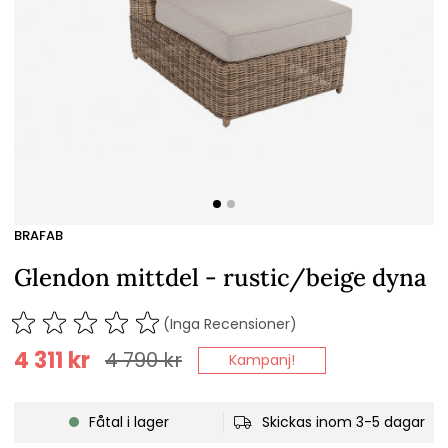
BRAFAB
Glendon mittdel - rustic/beige dyna
(Inga Recensioner)
4 311
kr
4 790
kr
Kampanj!
Fåtal i lager
Skickas inom 3-5 dagar