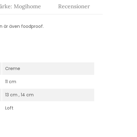
ärke: Mogihome
Recensioner
en är även foodproof.
Creme
11 cm
13 cm , 14 cm
Loft