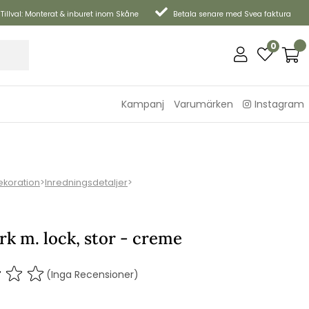
Tillval: Monterat & inburet inom Skåne
Betala senare med Svea faktura
0
Kampanj
Varumärken
Instagram
ekoration
>
Inredningsdetaljer
>
rk m. lock, stor - creme
(Inga Recensioner)