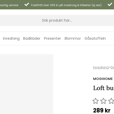
sonlig service
Fraktfritt över 399 kr på inredning & tillbehör (ej rea)
Inredning
Badkläder
Presenter
Blommor
Gåsatoffeln
Inredning
>
D
MOGIHOME
Loft bu
289
kr