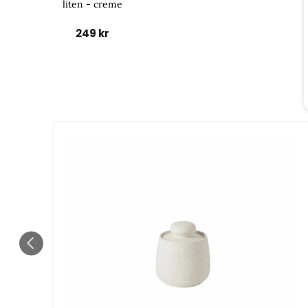
liten - creme
249 kr