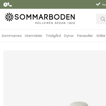
Per
Sommarrea
Utemöbler
Trädgård
Dynor
Parasoller
Grillar
Loft burk m. lock, stor - creme