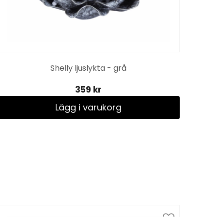
Shelly ljuslykta - grå
359 kr
Lägg i varukorg