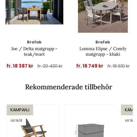
Brafab
Brafab
Joe / Delta matgrupp -
Lomma Elipse / Comfy
teak/svart
matgrupp - khaki
fr. 18 387 kr
fr. 16 749 kr
fr. 20 430 kr
fr. 18 610 kr
Rekommenderade tillbehör
KAMPANJ
KAMP
till 16/8
till 16/8