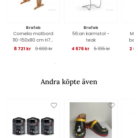
Brafab
Brafab
Cornelia matbord
56:an karmstol -
Mid
110-150x80 cm H74
teak
bei
cm - teak
8 721 kr
9 690 kr
4 676 kr
5 195 kr
2 0
Andra köpte även