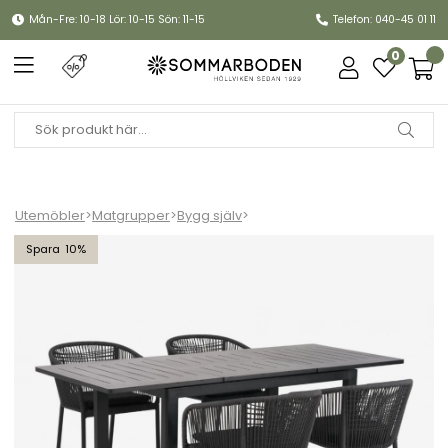
Mån-Fre: 10-18 Lör: 10-15 Sön: 11-15
Telefon: 040-45 01 11
0
Utemöbler
>
Matgrupper
>
Bygg själv
>
Lomma Small / Delta matgrupp - svart/slate dyna
10