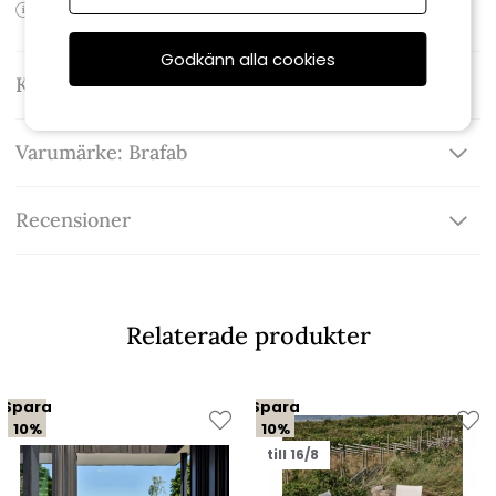
Produktens EAN-kod:
Godkänn alla cookies
Kontakta oss
Varumärke: Brafab
Recensioner
Relaterade produkter
Spara
Spara
10%
10%
till 16/8