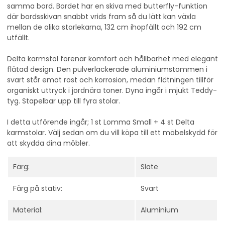
samma bord. Bordet har en skiva med butterfly-funktion
där bordsskivan snabbt vrids fram så du lätt kan växla
mellan de olika storlekarna, 132 cm ihopfällt och 192 cm
utfällt.
Delta karmstol förenar komfort och hållbarhet med elegant
flätad design. Den pulverlackerade aluminiumstommen i
svart står emot rost och korrosion, medan flätningen tillför
organiskt uttryck i jordnära toner. Dyna ingår i mjukt Teddy-
tyg. Stapelbar upp till fyra stolar.
I detta utförende ingår; 1 st Lomma Small + 4 st Delta
karmstolar. Välj sedan om du vill köpa till ett möbelskydd för
att skydda dina möbler.
Färg:
Slate
Färg på stativ:
Svart
Material:
Aluminium