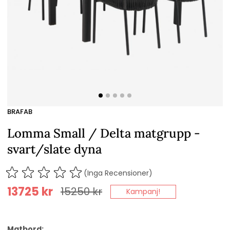
BRAFAB
Lomma Small / Delta matgrupp -
svart/slate dyna
(Inga Recensioner)
13725
kr
15250
kr
Kampanj!
Matbord: