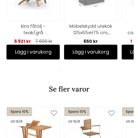
Kira fåtölj -
Möbelskydd utekök
Wi
teak/grå
125x65xH75 cm,
café
andas - svart
cm 
6 921 kr
7 690 kr
650 kr
1 7
Lägg i varukorg
Lägg i varukorg
Läg
Se fler varor
Spara 10%
Spara 10%
Spara 
till 16/8
till 16/8
till 16/8