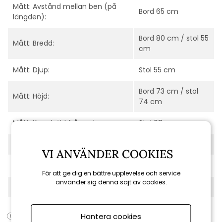
Mått: Avstånd mellan ben (på
Bord 65 cm
längden):
Bord 80 cm / stol 55
Mått: Bredd:
cm
Mått: Djup:
Stol 55 cm
Bord 73 cm / stol
Mått: Höjd:
74 cm
Mått: Karmhöjd från golv:
Stol 68 cm
Mått: Längd:
Bord 132/192 cm
VI ANVÄNDER COOKIES
Mått: Sitthöjd:
47 cm
För att ge dig en bättre upplevelse och service
använder sig denna sajt av cookies.
Serie:
Lomma / Delta
Produktens artikelnummer:
Lomma-S-Delta-SET
Hantera cookies