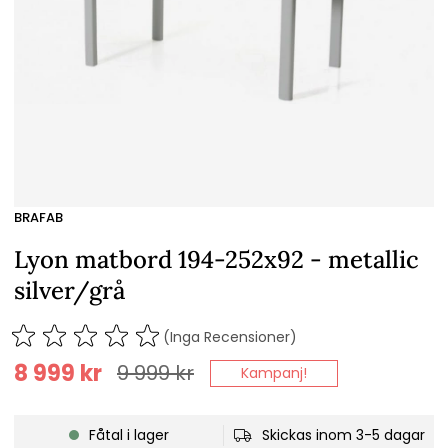
BRAFAB
Lyon matbord 194-252x92 - metallic
silver/grå
(Inga Recensioner)
8 999
kr
9 999
kr
Kampanj!
Fåtal i lager
Skickas inom 3-5 dagar