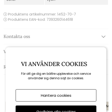
Produktens artikelnummer:
1452-70-7
Produktens EAN-kod: 7393260144618
Kontakta oss
Varumärke: Brafab
VI ANVÄNDER COOKIES
Recensioner
För att ge dig en bättre upplevelse och service
använder sig denna sajt av cookies.
Rekommenderade tillbehör
Hantera cookies
KAMPANJ
KAMPANJ
KAMP
Godkänn alla cookies