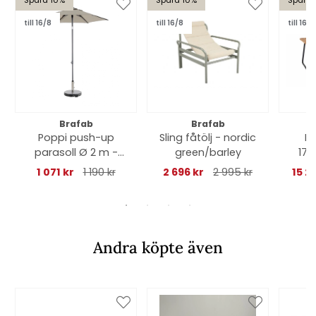
till 16/8
till 16/8
till 16/8
Brafab
Brafab
Poppi push-up
Sling fåtölj - nordic
No
parasoll Ø 2 m -
green/barley
175
antracit/taupe
1 071 kr
1 190 kr
2 696 kr
2 995 kr
15 2
Andra köpte även