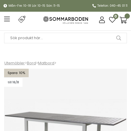
Mån-Fre: 10-18 Lör: 10-15 Sön: 11-15
Telefon: 040-45 01 11
0
Utemöbler
>
Bord
>
Matbord
>
Lyon matbord 194-252x92 - metallic silver/grå
10
till 16/8