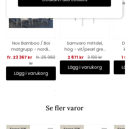
till 16/8
till 16/8
Nox Bamboo / Boi
Samvaro mittdel,
Del
matgrupp - nordic
hög - vit/pearl grey
kh
green
dyna
fr. 23 367 kr
fr. 25 960
2 871 kr
3 190 kr
1 0
kr
Lägg i varukorg
Läg
Lägg i varukorg
Se fler varor
Spara 10%
Spara 10%
Spara 