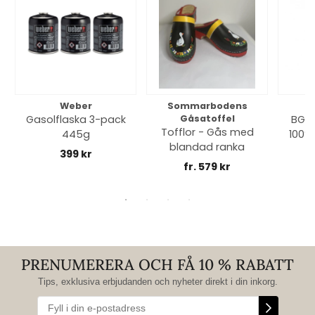
Weber
Sommarbodens
Bi
Gasolflaska 3-pack
Gåsatoffel
BGE 
Tofflor - Gås med
445g
100% 
blandad ranka
399 kr
fr. 579 kr
PRENUMERERA OCH FÅ 10 % RABATT
Tips, exklusiva erbjudanden och nyheter direkt i din inkorg.