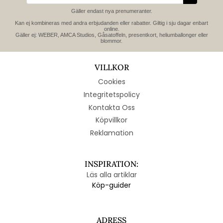
Gäller endast nya prenumeranter.
Kan ej kombineras med andra erbjudanden eller rabatter. Giltig i sju dagar enbart
online.
Gäller ej: WEBER, AMCA Studios, Gåsatoffeln, presentkort, heliumballonger eller
blommor.
VILLKOR
Cookies
Integritetspolicy
Kontakta Oss
Köpvillkor
Reklamation
INSPIRATION:
Läs alla artiklar
Köp-guider
ADRESS