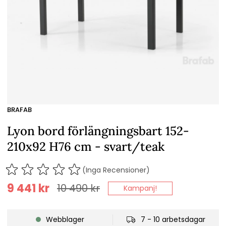
BRAFAB
Lyon bord förlängningsbart 152-
210x92 H76 cm - svart/teak
(Inga Recensioner)
9 441
kr
10 490
kr
Kampanj!
Webblager
7 - 10 arbetsdagar