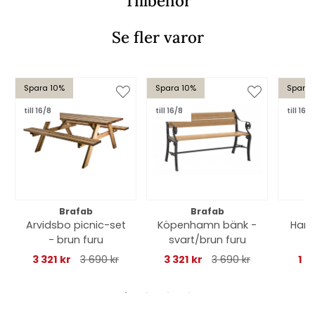
Tillbehör
Se fler varor
Spara 10%
Spara 10%
Spara 
till 16/8
till 16/8
till 16/8
Brafab
Brafab
Arvidsbo picnic-set
Köpenhamn bänk -
Haru
- brun furu
svart/brun furu
d
3 321 kr
3 690 kr
3 321 kr
3 690 kr
1 9