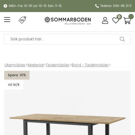
Mån-Fre: 10-18 Lör: 10-15 Sön: 11-15
Telefon: 040-45 01 11
0
Utemöbler
>
Material
>
Teakmöbler
>
Bord - Teakmöbler
>
Lyon bord förlängningsbart 152-210x92 H76 cm - svart/teak
10
till 16/8