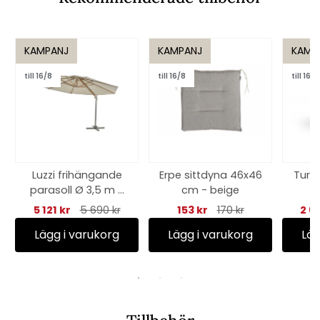
KAMPANJ
KAMPANJ
KAMP
till 16/8
till 16/8
till 16/8
Luzzi frihängande
Erpe sittdyna 46x46
Turin
parasoll Ø 3,5 m -
cm - beige
light grey/khaki
5 121 kr
5 690 kr
153 kr
170 kr
2 6
Lägg i varukorg
Lägg i varukorg
Läg