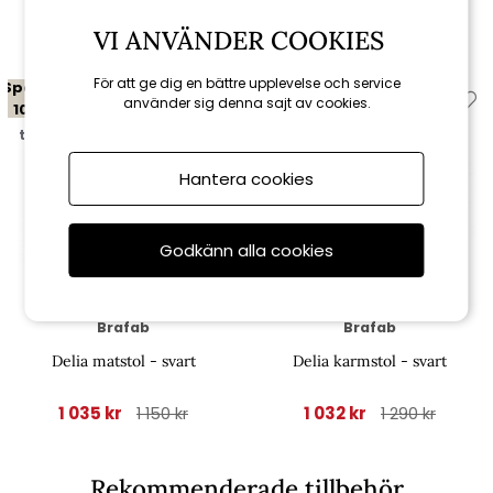
Relaterade produkter
VI ANVÄNDER COOKIES
För att ge dig en bättre upplevelse och service
Spara
Spara
använder sig denna sajt av cookies.
10%
20%
till 16/8
till 16/8
Hantera cookies
Godkänn alla cookies
Brafab
Brafab
Delia matstol - svart
Delia karmstol - svart
1 035 kr
1 032 kr
1 150 kr
1 290 kr
Rekommenderade tillbehör