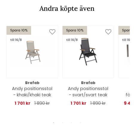
Andra köpte även
Spara 10%
Spara 10%
Spara 
till 16/8
till 16/8
till 16/8
Brafab
Brafab
Andy positionsstol
Andy positionsstol
- khaki/khaki teak
- svart/svart teak
för
152-
1 701 kr
1 890 kr
1 701 kr
1 890 kr
9 44
-