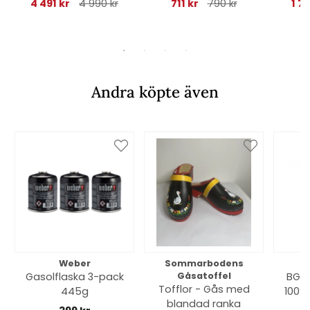
4 491 kr
4 990 kr
711 kr
790 kr
1 7
Andra köpte även
Weber
Sommarbodens
Bi
Gasolflaska 3-pack
Gåsatoffel
BGE 
Tofflor - Gås med
445g
100% 
blandad ranka