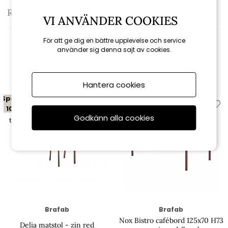
Recensioner
VI ANVÄNDER COOKIES
För att ge dig en bättre upplevelse och service
använder sig denna sajt av cookies.
Relaterade produkter
Hantera cookies
Spara
Spara
10%
10%
Godkänn alla cookies
till 16/8
till 16/8
Brafab
Brafab
Nox Bistro cafébord 125x70 H73
Delia matstol - zin red