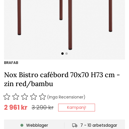
BRAFAB
Nox Bistro cafébord 70x70 H73 cm -
zin red/bambu
(Inga Recensioner)
2 961
kr
3 290
kr
Kampanj!
Webblager
7 - 10 arbetsdagar