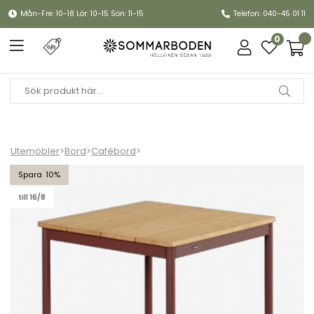
Mån-Fre: 10-18 Lör: 10-15 Sön: 11-15
Telefon: 040-45 01 11
0
Utemöbler
>
Bord
>
Cafébord
>
Nox Bistro cafébord 70x70 H73 cm - zin red/bambu
10
till 16/8