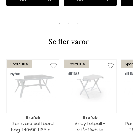
Se fler varor
Spara 10%
Spara 10%
Spara 
Nyhet
till 16/8
till 16/8
Brafab
Brafab
Samvaro soffbord
Andy fotpall -
Pami
hög, 140x90 H65 cm
vit/offwhite
38 
- vit/glas