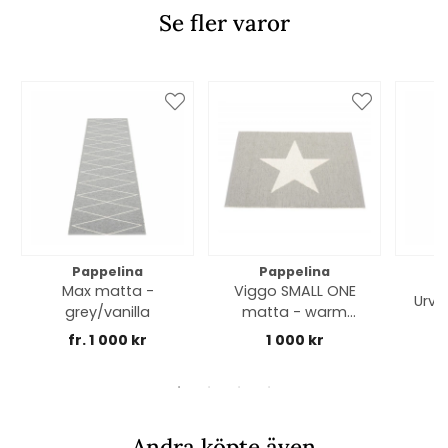
Se fler varor
Pappelina
Pappelina
Max matta -
Viggo SMALL ONE
Urvi
grey/vanilla
matta - warm
grey/vanilla 70x90
fr. 1 000 kr
1 000 kr
cm
Andra köpte även