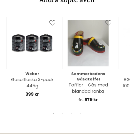
Weber
Sommarbodens
Bi
Gasolflaska 3-pack
Gåsatoffel
BGE 
Tofflor - Gås med
445g
100% 
blandad ranka
399 kr
fr. 579 kr