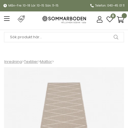
Mån-Fre: 10-18 Lör: 10-15 Sön: 11-15
Telefon: 040-45 01 11
0
Inredning
>
Textilier
>
Mattor
>
Max matta - mud/vanilla