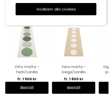
Rekommenderade tillbehör
Godkänn alla cookies
Otto matta -
Vera matta -
Vigg
herb/vanilla
beige/vanilla
pal
fr. 1 500 kr
fr. 1 600 kr
Beställ
Beställ