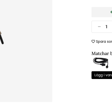
Spara so
Matchar 
Lägg i var