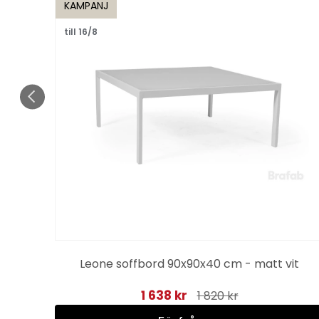
KAMPANJ
till 16/8
 -
Leone soffbord 90x90x40 cm - matt vit
1 638 kr
1 820 kr