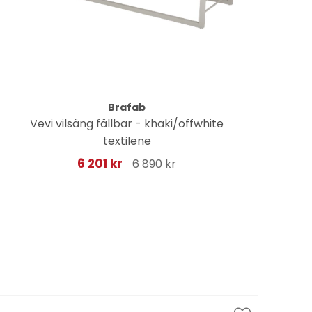
Brafab
Vevi vilsäng fällbar - khaki/offwhite
M
textilene
6 201 kr
6 890 kr