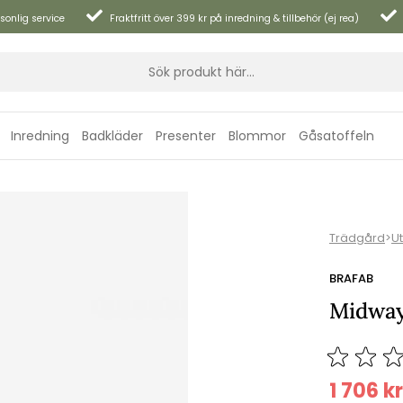
sonlig service
Fraktfritt över 399 kr på inredning & tillbehör (ej rea)
Inredning
Badkläder
Presenter
Blommor
Gåsatoffeln
Trädgård
>
U
BRAFAB
Midway
1 706
kr