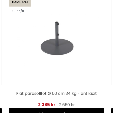
KAMPANJ
till 16/8
Flat parasollfot Ø 60 cm 34 kg - antracit
2 385 kr
2 650 kr