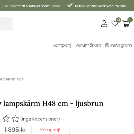
Tillval: Monterat & inburet inom Skåne
Betala senare med Svea faktura
0
Kampanj
Varumärken
Instagram
tebelysning
>
 lampskärm H48 cm - ljusbrun
(Inga Recensioner)
1 895
kr
Kampanj!