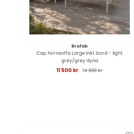
Brafab
Cap hörnsoffa Large inkl. bord - light
n
grey/grey dyna
11 500 kr
14 999 kr