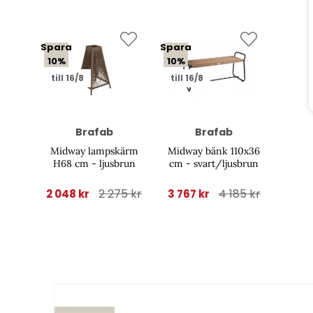
Spara
Spara
10%
10%
till 16/8
till 16/8
Brafab
Brafab
Midway lampskärm
Midway bänk 110x36
H68 cm - ljusbrun
cm - svart/ljusbrun
2 275 kr
4 185 kr
2 048 kr
3 767 kr