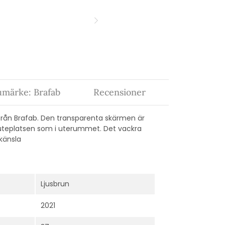
umärke: Brafab
Recensioner
ån Brafab. Den transparenta skärmen är
å uteplatsen som i uterummet. Det vackra
känsla
Ljusbrun
2021