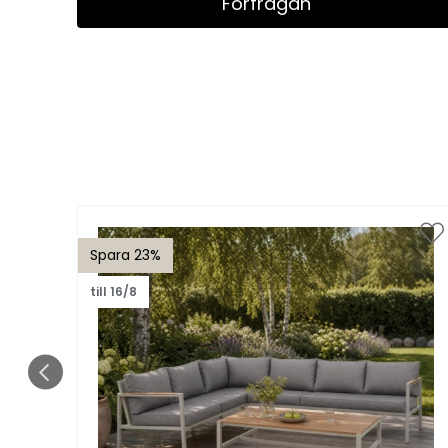
Förfrågan
Spara 23%
till 16/8