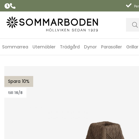
Per
Sommarrea
Utemöbler
Trädgård
Dynor
Parasoller
Grillar
Midway lampskärm H48 cm - ljusbrun
10
till 16/8