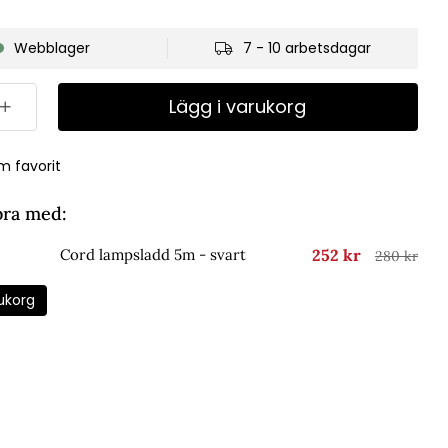
Webblager
7 - 10 arbetsdagar
Lägg i varukorg
m favorit
bra med:
252 kr
Cord lampsladd 5m - svart
280 kr
ukorg