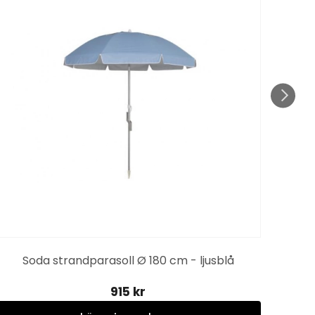
KAMP
till 1
Soda strandparasoll Ø 180 cm - ljusblå
915 kr