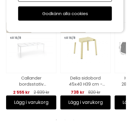
Rekommenderade tillbehör
Godkänn alla cookies
KAMPANJ
KAMPANJ
till 16/8
till 16/8
Callander
Delia sidobord
Hö
bordsstativ
45x40 H39 cm -
285
matbord 208x100 -
lemon
cm, 
2 555 kr
2 839 kr
738 kr
820 kr
vit
Lägg i varukorg
Lägg i varukorg
Läg