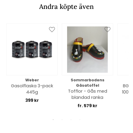
Andra köpte även
Weber
Sommarbodens
Bi
Gasolflaska 3-pack
Gåsatoffel
BGE 
Tofflor - Gås med
445g
100% 
blandad ranka
399 kr
fr. 579 kr