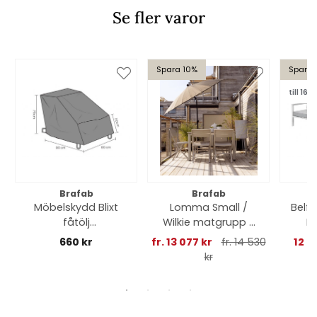
Se fler varor
Spara 10%
Spara 
till 16/8
Brafab
Brafab
Möbelskydd Blixt
Lomma Small /
Belfo
fåtölj
Wilkie matgrupp -
H
80x80xH50/75 cm,
light grey
vit/
660 kr
fr. 13 077 kr
fr. 14 530
12 7
andas - svart
kr