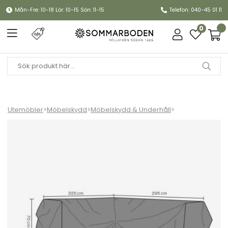
Mån-Fre: 10-18 Lör: 10-15 Sön: 11-15
Telefon: 040-45 01 11
0
Utemöbler
>
Möbelskydd
>
Möbelskydd & Underhåll
>
Hörnsoffskydd L295/R225x90xH70 cm, andas - svart