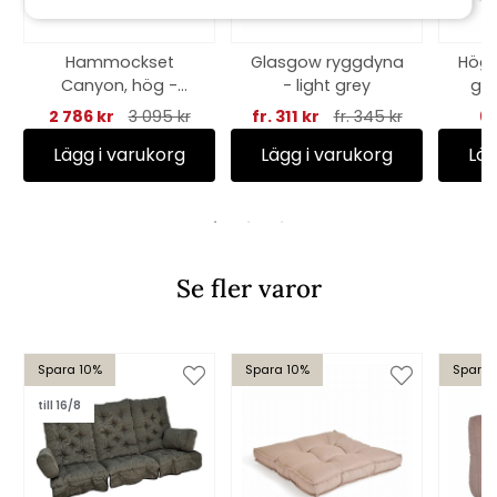
Hammockset
Glasgow ryggdyna
Högv
Canyon, hög -
- light grey
gre
antracitgrå struktur
2 786 kr
3 095 kr
fr. 311 kr
fr. 345 kr
61
Lägg i varukorg
Lägg i varukorg
Läg
Se fler varor
Spara 10%
Spara 10%
Spara 
till 16/8