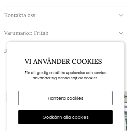
Kontakta oss
Varumärke: Fritab
Recensioner
VI ANVÄNDER COOKIES
För att ge dig en bättre upplevelse och service
Rekommenderade tillbehör
använder sig denna sajt av cookies.
KAMPANJ
KAMPANJ
KAMP
Hantera cookies
till 16/8
till 16/8
Godkänn alla cookies