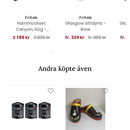
Fritab
Fritab
Hammockset
Glasgow sittdyna -
Glas
Canyon, hög -
linne
taupe struktur
2 786 kr
3 095 kr
fr. 329 kr
fr. 365 kr
fr. 3
Andra köpte även