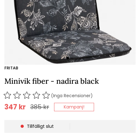
FRITAB
Minivik fiber - nadira black
(Inga Recensioner)
347
kr
385
kr
Kampanj!
Tillfälligt slut