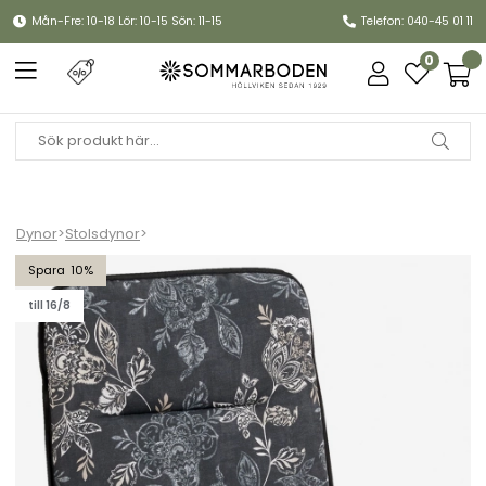
Mån-Fre: 10-18 Lör: 10-15 Sön: 11-15
Telefon: 040-45 01 11
0
Dynor
>
Stolsdynor
>
Minivik fiber - nadira black
10
till 16/8