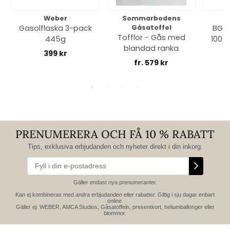
Weber
Sommarbodens
Bi
Gasolflaska 3-pack
Gåsatoffel
BGE 
Tofflor - Gås med
445g
100% 
blandad ranka
399 kr
fr. 579 kr
PRENUMERERA OCH FÅ 10 % RABATT
Tips, exklusiva erbjudanden och nyheter direkt i din inkorg.
Gäller endast nya prenumeranter.
Kan ej kombineras med andra erbjudanden eller rabatter. Giltig i sju dagar enbart
online.
Gäller ej: WEBER, AMCA Studios, Gåsatoffeln, presentkort, heliumballonger eller
blommor.