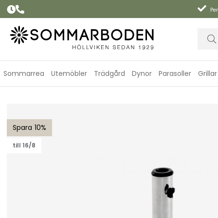
Per
Sommarrea
Utemöbler
Trädgård
Dynor
Parasoller
Grillar
Mito parasollfot 40 kg - grå grov granit
10
till 16/8