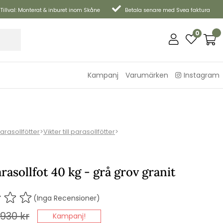
Tillval: Monterat & inburet inom Skåne
Betala senare med Svea faktura
0
Kampanj
Varumärken
Instagram
arasollfötter
>
Vikter till parasollfötter
>
rasollfot 40 kg - grå grov granit
(Inga Recensioner)
930
kr
Kampanj!