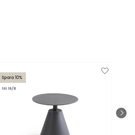
Spara 10%
Spar
till 16/8
till 1