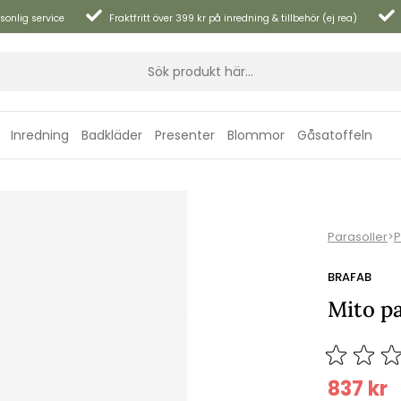
sonlig service
Fraktfritt över 399 kr på inredning & tillbehör (ej rea)
Inredning
Badkläder
Presenter
Blommor
Gåsatoffeln
Parasoller
>
P
BRAFAB
Mito pa
837
kr