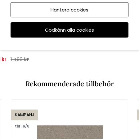
6/8
Hantera cookies
Godkänn alla cookies
Brafab
arasollfot 50 kg
rå grov granit
1 490 kr
1 kr
Rekommenderade tillbehör
KAMPANJ
till 16/8