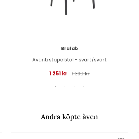
Brafab
Avanti stapelstol - svart/svart
1 251 kr
1 390 kr
Andra köpte även