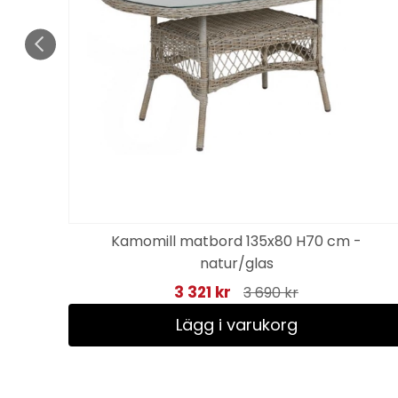
Kamomill matbord 135x80 H70 cm -
natur/glas
3 321 kr
3 690 kr
Lägg i varukorg