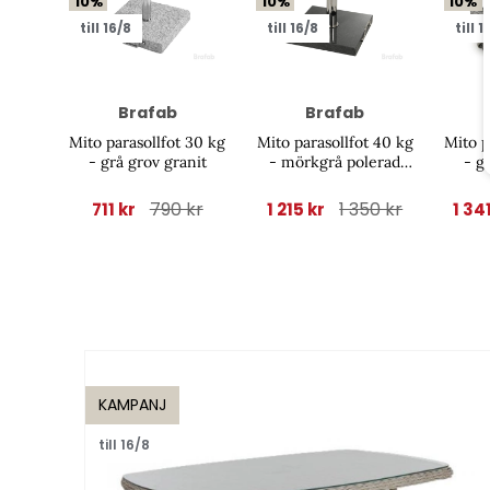
10%
10%
10%
till 16/8
till 16/8
till 1
Brafab
Brafab
Mito parasollfot 30 kg
Mito parasollfot 40 kg
Mito p
- grå grov granit
- mörkgrå polerad
- g
granit
790 kr
1 350 kr
711 kr
1 215 kr
1 34
KAMPANJ
till 16/8