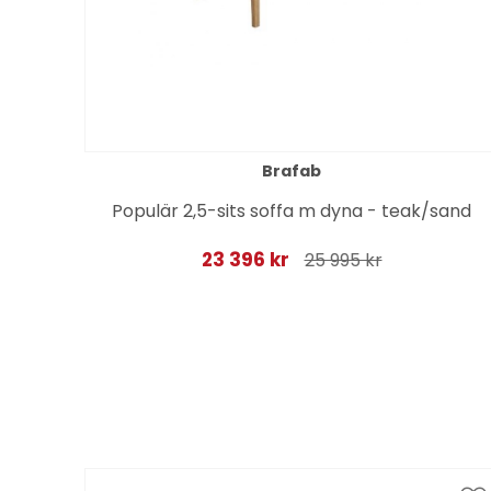
Brafab
yna
Populär 2,5-sits soffa m dyna - teak/sand
23 396 kr
25 995 kr