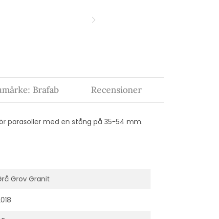
umärke: Brafab
Recensioner
d för parasoller med en stång på 35-54 mm.
Grå Grov Granit
2018