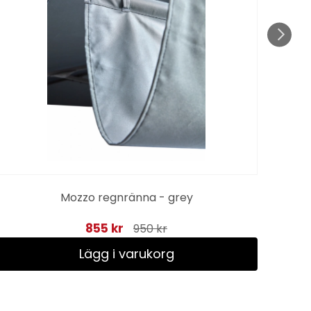
Mozzo regnränna - grey
P
855 kr
950 kr
Lägg i varukorg