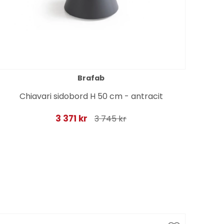
Brafab
Chiavari sidobord H 50 cm - antracit
Pi
3 371 kr
3 745 kr