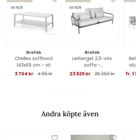
till 16/8
till 16/8
Brafab
Brafab
Chelles soffbord
Lerberget 2,5-sits
Belf
143x65 cm - vit
soffa -
vit/
antracit/ash dyna
3 704 kr
4 115 kr
23 625 kr
26 250 kr
fr. 17 
Andra köpte även