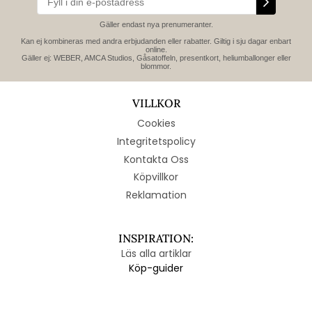
Gäller endast nya prenumeranter.
Kan ej kombineras med andra erbjudanden eller rabatter. Giltig i sju dagar enbart
online.
Gäller ej: WEBER, AMCA Studios, Gåsatoffeln, presentkort, heliumballonger eller
blommor.
VILLKOR
Cookies
Integritetspolicy
Kontakta Oss
Köpvillkor
Reklamation
INSPIRATION:
Läs alla artiklar
Köp-guider