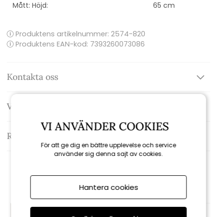
Mått: Höjd:
65 cm
Produktens artikelnummer:
2574-820
Produktens EAN-kod: 7393260073086
Kontakta oss
Varumärke: Brafab
VI ANVÄNDER COOKIES
Recensioner
För att ge dig en bättre upplevelse och service
använder sig denna sajt av cookies.
Rekommenderade tillbehör
Hantera cookies
KAMPANJ
KAMPANJ