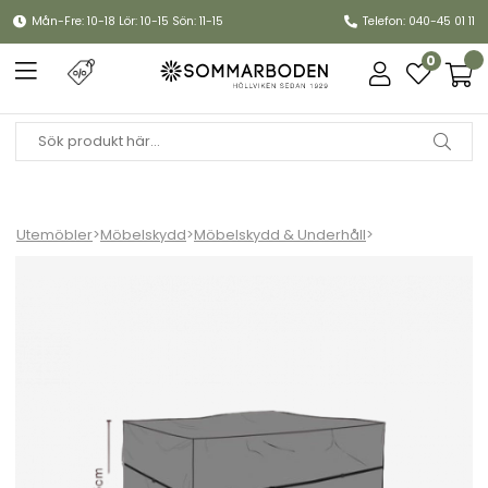
Mån-Fre: 10-18 Lör: 10-15 Sön: 11-15
Telefon: 040-45 01 11
0
Utemöbler
>
Möbelskydd
>
Möbelskydd & Underhåll
>
Möbelskydd dynbox 145x60xH65 cm, andas - svart