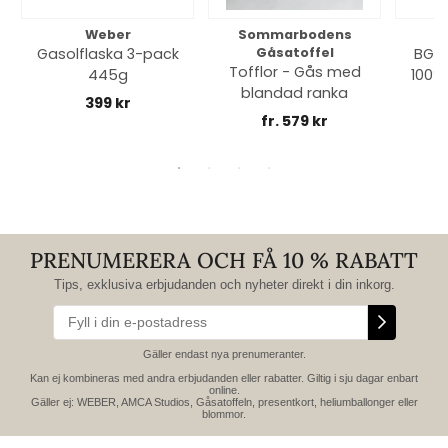
Weber
Sommarbodens
Bi
Gasolflaska 3-pack
Gåsatoffel
BGE 
Tofflor - Gås med
445g
100% 
blandad ranka
399 kr
fr. 579 kr
PRENUMERERA OCH FÅ 10 % RABATT
Tips, exklusiva erbjudanden och nyheter direkt i din inkorg.
Gäller endast nya prenumeranter.
Kan ej kombineras med andra erbjudanden eller rabatter. Giltig i sju dagar enbart
online.
Gäller ej: WEBER, AMCA Studios, Gåsatoffeln, presentkort, heliumballonger eller
blommor.