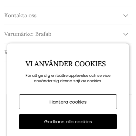
Kontakta oss
Varumärke: Brafab
Recensioner
VI ANVÄNDER COOKIES
Rekommenderade tillbehör
För att ge dig en bättre upplevelse och service
använder sig denna sajt av cookies.
KAMPANJ
KAMPANJ
Hantera cookies
till 16/8
till 16/8
Godkänn alla cookies