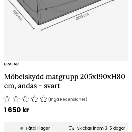
BRAFAB
Möbelskydd matgrupp 205x190xH80
cm, andas - svart
(Inga Recensioner)
1 650
kr
Fåtal i lager
Skickas inom 3-5 dagar