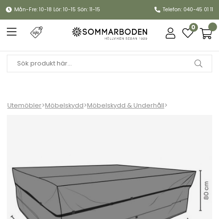
Mån-Fre: 10-18 Lör: 10-15 Sön: 11-15
Telefon: 040-45 01 11
0
Utemöbler
>
Möbelskydd
>
Möbelskydd & Underhåll
>
Möbelskydd matgrupp 205x190xH80 cm, andas - svart