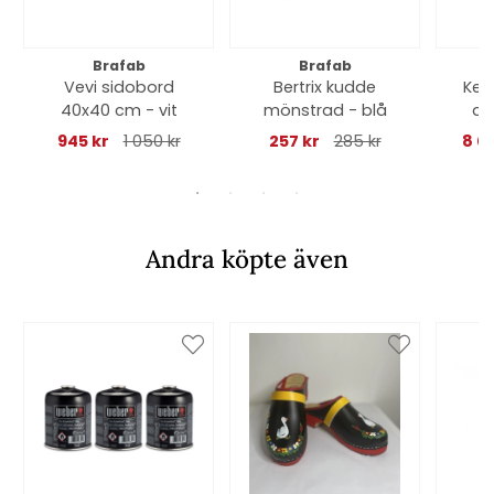
Brafab
Brafab
Vevi sidobord
Bertrix kudde
Kel
40x40 cm - vit
mönstrad - blå
dör
945 kr
1 050 kr
257 kr
285 kr
8 0
Andra köpte även