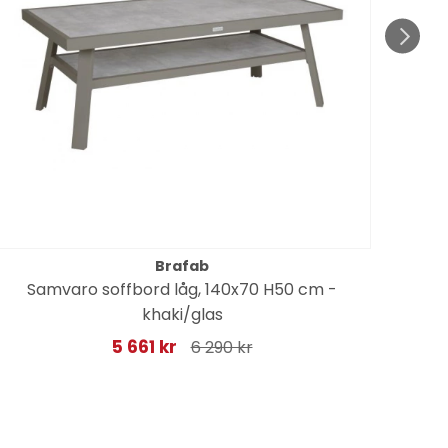
Brafab
Samvaro soffbord låg, 140x70 H50 cm -
khaki/glas
5 661 kr
6 290 kr