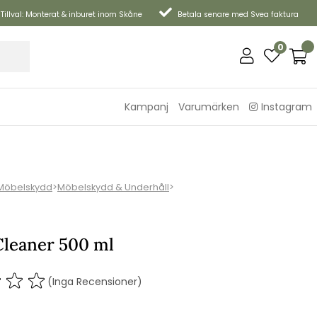
Tillval: Monterat & inburet inom Skåne
Betala senare med Svea faktura
0
Kampanj
Varumärken
Instagram
Möbelskydd
>
Möbelskydd & Underhåll
>
leaner 500 ml
(Inga Recensioner)