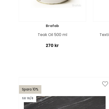
Brafab
Teak Oil 500 ml
Text
270 kr
Spara 10%
till 16/8