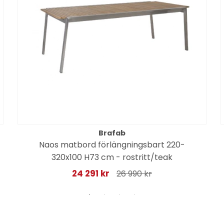
Brafab
Naos matbord förlängningsbart 220-
320x100 H73 cm - rostritt/teak
24 291 kr
26 990 kr