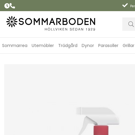
Per
Sommarrea
Utemöbler
Trädgård
Dynor
Parasoller
Grillar
Wood Cleaner 500 ml