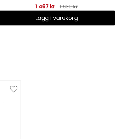
1 467 kr
1 630 kr
Lägg i varukorg