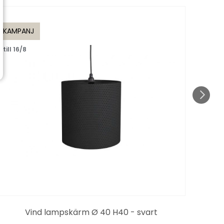
KAMPANJ
KAMP
till 16/8
De
Vind lampskärm Ø 40 H40 - svart