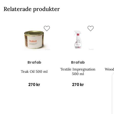
Relaterade produkter
Brafab
Brafab
Textile Impregnation
Wood
Teak Oil 500 ml
500 ml
270 kr
270 kr