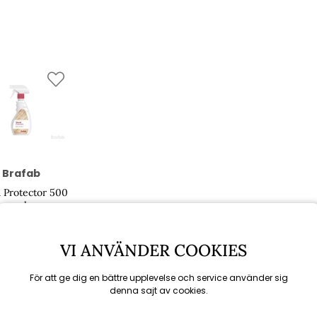
Brafab
 Protector 500
ml
250 kr
VI ANVÄNDER COOKIES
För att ge dig en bättre upplevelse och service använder sig
Rekommenderade tillbehör
denna sajt av cookies.