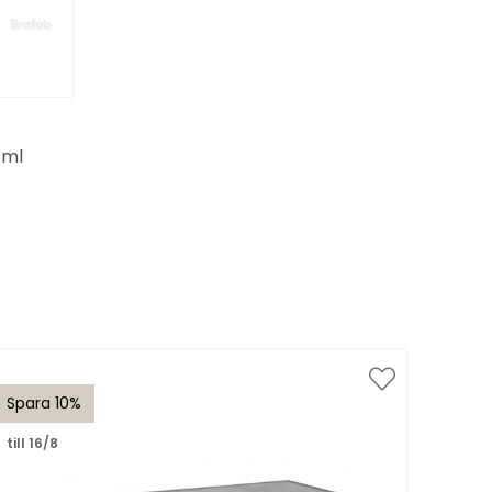
 ml
Spara 10%
Spar
till 16/8
till 1