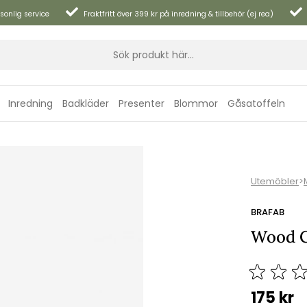
sonlig service
Fraktfritt över 399 kr på inredning & tillbehör (ej rea)
Inredning
Badkläder
Presenter
Blommor
Gåsatoffeln
Utemöbler
>
BRAFAB
Wood C
175
kr