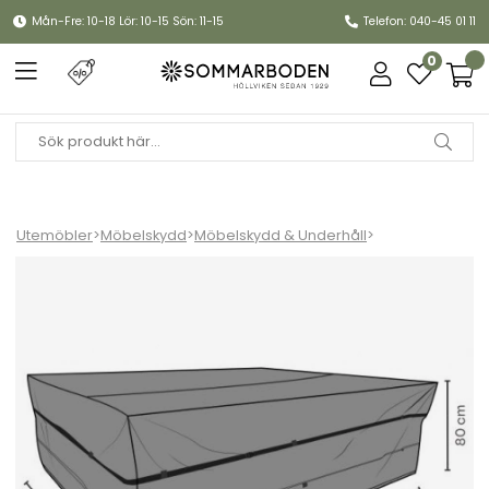
Mån-Fre: 10-18 Lör: 10-15 Sön: 11-15
Telefon: 040-45 01 11
0
Utemöbler
>
Möbelskydd
>
Möbelskydd & Underhåll
>
Möbelskydd matgrupp 305x155xH80 cm, vattentätt - svart