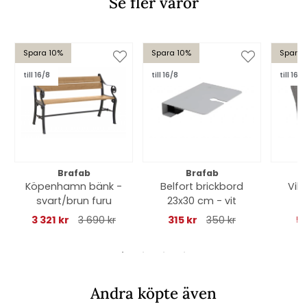
Se fler varor
Spara 10%
Spara 10%
Spara 
till 16/8
till 16/8
till 16/8
Brafab
Brafab
Köpenhamn bänk -
Belfort brickbord
Vil
svart/brun furu
23x30 cm - vit
3 321 kr
3 690 kr
315 kr
350 kr
53
Andra köpte även