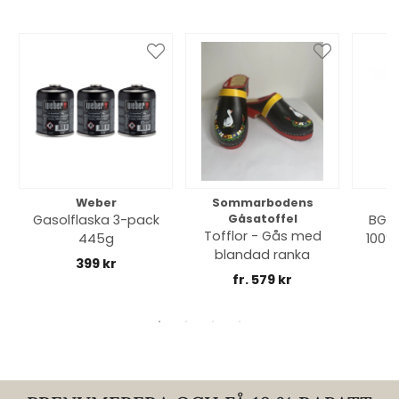
Weber
Sommarbodens
Bi
Gasolflaska 3-pack
Gåsatoffel
BGE 
Tofflor - Gås med
445g
100% 
blandad ranka
399 kr
fr. 579 kr