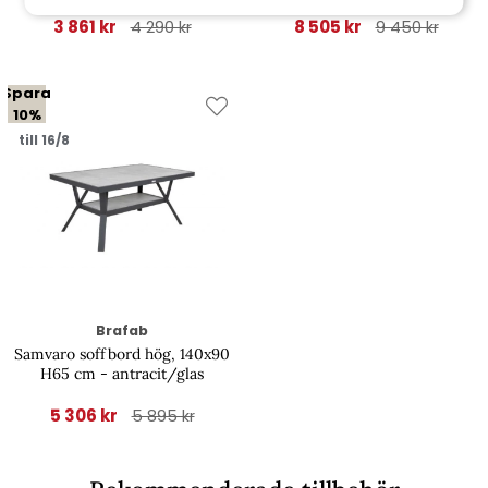
3 861 kr
8 505 kr
4 290 kr
9 450 kr
Spara
10%
till 16/8
Brafab
Samvaro soffbord hög, 140x90
H65 cm - antracit/glas
5 306 kr
5 895 kr