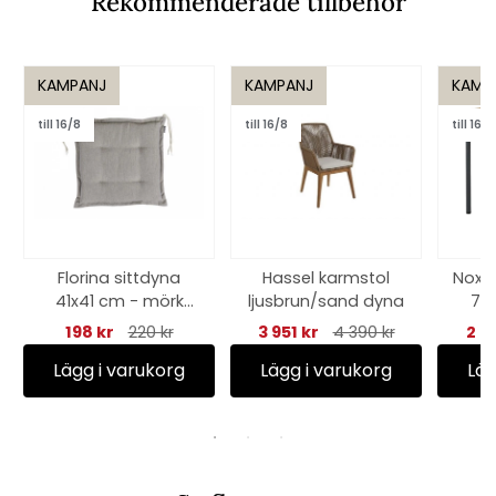
Rekommenderade tillbehör
KAMPANJ
KAMPANJ
KAMP
till 16/8
till 16/8
till 16/8
Florina sittdyna
Hassel karmstol
Nox B
41x41 cm - mörk
ljusbrun/sand dyna
70
beige
ant
198 kr
220 kr
3 951 kr
4 390 kr
2 9
Lägg i varukorg
Lägg i varukorg
Läg