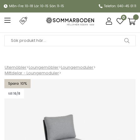
Mån-Fre: 10-18 Lör: 10-15 Sön: 11-15
Telefon: 040-45 01 11
0
Utemöbler
>
Loungemöbler
>
Loungemoduler
>
Mittdelar - Loungemoduler
>
Samvaro mittdel, hög - antracit/pearl grey dyna
10
till 16/8