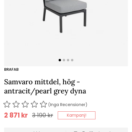
BRAFAB
Samvaro mittdel, hög -
antracit/pearl grey dyna
(Inga Recensioner)
2 871
kr
3 190
kr
Kampanj!