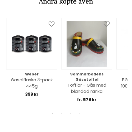
Andra köpte även
Weber
Sommarbodens
Bi
Gasolflaska 3-pack
Gåsatoffel
BGE 
Tofflor - Gås med
445g
100% 
blandad ranka
399 kr
fr. 579 kr