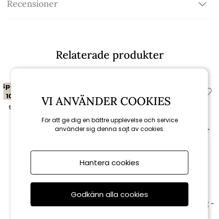
Recensioner
Relaterade produkter
Spara
Spara
10%
10%
VI ANVÄNDER COOKIES
till 16/8
till 16/8
För att ge dig en bättre upplevelse och service
använder sig denna sajt av cookies.
Hantera cookies
Brafab
Brafab
Godkänn alla cookies
Samvaro hörndel, hög -
Samvaro 2-sits avslut HV, hög -
antracit/pearl grey dyna
antracit/pearl grey