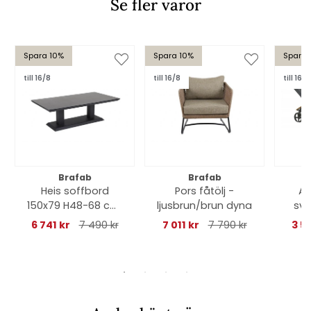
Se fler varor
Spara 10%
Spara 10%
Spara 
till 16/8
till 16/8
till 16/8
Brafab
Brafab
Heis soffbord
Pors fåtölj -
An
150x79 H48-68 cm,
ljusbrun/brun dyna
sva
höj- och sänkbart -
6 741 kr
7 490 kr
7 011 kr
7 790 kr
3 5
svart/grå