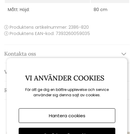
Mått: Höjd:
80 cm
Produktens artikelnummer:
2386-820
Produktens EAN-kod: 7393260059035
Kontakta oss
Varumärke: Brafab
VI ANVÄNDER COOKIES
Recensioner
För att ge dig en bättre upplevelse och service
använder sig denna sajt av cookies.
Rekommenderade tillbehör
Hantera cookies