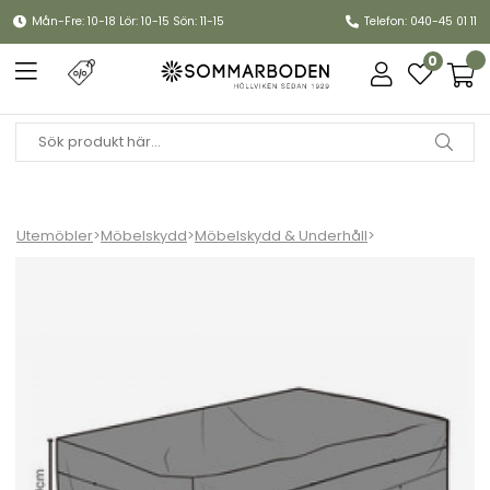
Mån-Fre: 10-18 Lör: 10-15 Sön: 11-15
Telefon: 040-45 01 11
0
Utemöbler
>
Möbelskydd
>
Möbelskydd & Underhåll
>
Möbelskydd matgrupp 335x155xH80 cm, andas - svart