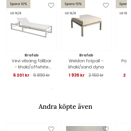
Spara 10%
Spara 10%
Spara 
till 16/8
till 16/8
till 16/8
Brafab
Brafab
Vevi vilsäng fällbar
Weldon fotpall -
Poul
- khaki/offwhite
khaki/sand dyna
textilene
6 201 kr
6 890 kr
1 935 kr
2 150 kr
2 9
Andra köpte även