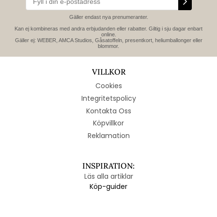
Gäller endast nya prenumeranter.
Kan ej kombineras med andra erbjudanden eller rabatter. Giltig i sju dagar enbart
online.
Gäller ej: WEBER, AMCA Studios, Gåsatoffeln, presentkort, heliumballonger eller
blommor.
VILLKOR
Cookies
Integritetspolicy
Kontakta Oss
Köpvillkor
Reklamation
INSPIRATION:
Läs alla artiklar
Köp-guider