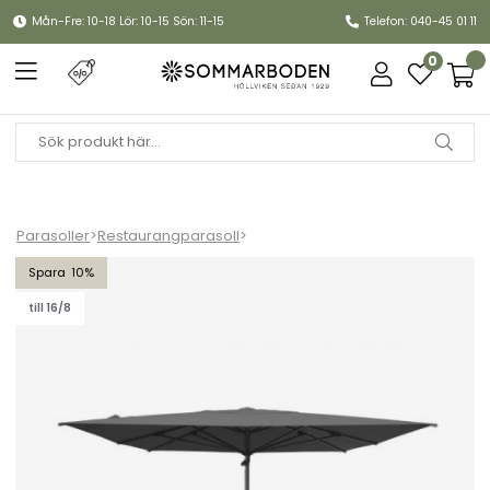
Mån-Fre: 10-18 Lör: 10-15 Sön: 11-15
Telefon: 040-45 01 11
0
Parasoller
>
Restaurangparasoll
>
Mozzo parasoll 4x4 m - fashion grey/grey
10
till 16/8