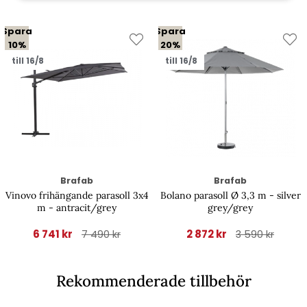
Spara
Spara
10%
20%
till 16/8
till 16/8
Brafab
Brafab
Vinovo frihängande parasoll 3x4
Bolano parasoll Ø 3,3 m - silver
m - antracit/grey
grey/grey
6 741 kr
2 872 kr
7 490 kr
3 590 kr
Rekommenderade tillbehör