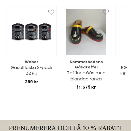
Weber
Sommarbodens
Bi
Gasolflaska 3-pack
Gåsatoffel
BGE 
Tofflor - Gås med
445g
100% 
blandad ranka
399 kr
fr. 579 kr
PRENUMERERA OCH FÅ 10 % RABATT