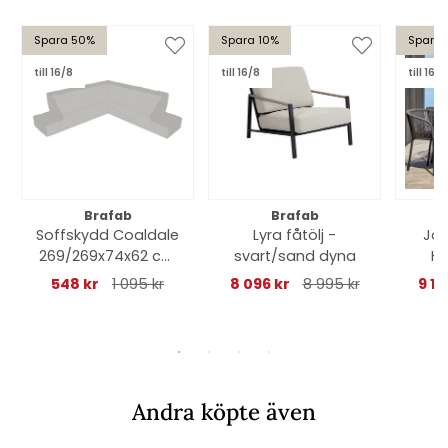
Spara 50%
Spara 10%
Spara
till 16/8
till 16/8
till 16/8
Brafab
Brafab
Soffskydd Coaldale
Lyra fåtölj -
Joe
269/269x74x62 cm
svart/sand dyna
H7
- grå
548 kr
1 095 kr
8 096 kr
8 995 kr
9 19
Andra köpte även