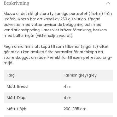
Beskrivning
Mozzo är det riktigt stora fyrkantiga parasollet (4x4m) från
Brafab. Mozzo har ett kapell av 250 g solution-färgad
polyester med vattenavvisande beläggning och med
ventilationsöppning. Parasollet kräver förankring, baskors
med bultar ingår (vikter säljs separat).
Regnränna finns att köpa till som tillbehör (ingår EJ) vilket
gör att du kan ansluta flera parasoller för att skapa ett
större skuggat område. Perfekt för till exempel restaurang-
miljö.
Färg:
Fashion grey/grey
Mått: Bredd:
4 m
Mått: Djup:
4 m
Mått: Höjd:
290-385 cm