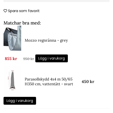
Spara som favorit
Matchar bra med:
Mozzo regnränna - grey
Lägg i varukorg
855 kr
950 kr
Parasollskydd 4x4 m 50/65
450 kr
H350 cm, vattentätt - svart
Lägg i varukorg