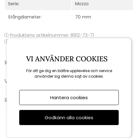
Serie:
Mozzo
Stångdiameter:
70 mm
Produktens artikelnummer:
8912-73-71
Produktens EAN-kod: 7393260057888
VI ANVÄNDER COOKIES
Kontakta oss
För att ge dig en bättre upplevelse och service
använder sig denna sajt av cookies.
Varumärke: Brafab
Hantera cookies
Recensioner
Godkänn alla cookies
Relaterade produkter