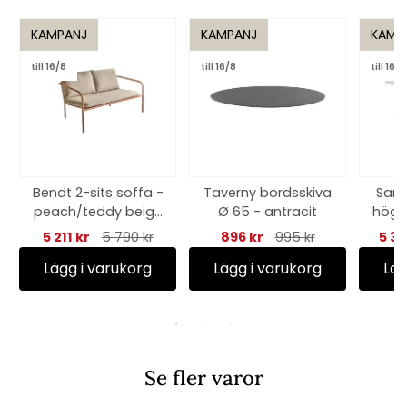
KAMPANJ
KAMPANJ
KAMP
till 16/8
till 16/8
till 16/8
Bendt 2-sits soffa -
Taverny bordsskiva
Samv
peach/teddy beige
Ø 65 - antracit
hög,
dyna
5 211 kr
5 790 kr
896 kr
995 kr
5 30
Lägg i varukorg
Lägg i varukorg
Läg
Se fler varor