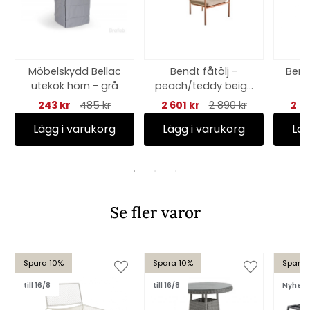
Möbelskydd Bellac
Bendt fåtölj -
Bendt
utekök hörn - grå
peach/teddy beige
w
dyna
o
243 kr
485 kr
2 601 kr
2 890 kr
2 6
Lägg i varukorg
Lägg i varukorg
Läg
Se fler varor
Spara 10%
Spara 10%
Spara 
till 16/8
till 16/8
Nyhet