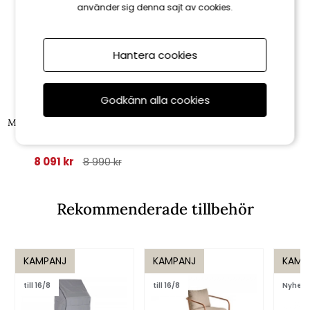
använder sig denna sajt av cookies.
Hantera cookies
Godkänn alla cookies
Brafab
Mozzo parasoll 4x4 m - fashion
grey/grey
8 091 kr
8 990 kr
Rekommenderade tillbehör
KAMPANJ
KAMPANJ
KAMP
till 16/8
till 16/8
Nyhet