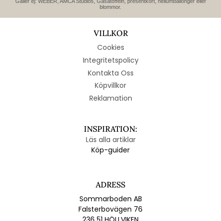
Gäller ej: WEBER, AMCA Studios, Gåsatoffeln, presentkort, heliumballonger eller
blommor.
VILLKOR
Cookies
Integritetspolicy
Kontakta Oss
Köpvillkor
Reklamation
INSPIRATION:
Läs alla artiklar
Köp-guider
ADRESS
Sommarboden AB
Falsterbovägen 76
236 51 HÖLLVIKEN