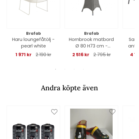
Brafab
Brafab
Haru loungefåtölj -
Hornbrook matbord
Samv
pearl white
Ø 80 H73 cm -
antr
grå/glas
1 971 kr
2 190 kr
2 516 kr
2 795 kr
4 7
Andra köpte även