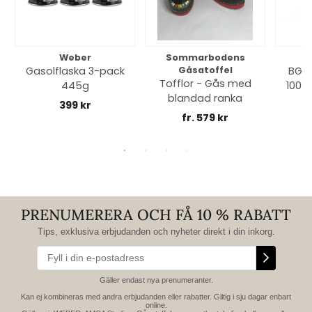
Weber
Sommarbodens
Bi
Gasolflaska 3-pack
Gåsatoffel
BGE 
Tofflor - Gås med
445g
100% 
blandad ranka
399 kr
fr. 579 kr
PRENUMERERA OCH FÅ 10 % RABATT
Tips, exklusiva erbjudanden och nyheter direkt i din inkorg.
Gäller endast nya prenumeranter.
Kan ej kombineras med andra erbjudanden eller rabatter. Giltig i sju dagar enbart
online.