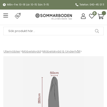
Mån-Fre: 10-18 Lör: 10-15 Sön: 11-15
Telefon: 040-45 01 11
0
Utemöbler
>
Möbelskydd
>
Möbelskydd & Underhåll
>
Parasollskydd 4x4 m 50/65 H350 cm, vattentätt - svart