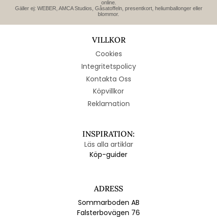
online.
Gäller ej: WEBER, AMCA Studios, Gåsatoffeln, presentkort, heliumballonger eller
blommor.
VILLKOR
Cookies
Integritetspolicy
Kontakta Oss
Köpvillkor
Reklamation
INSPIRATION:
Läs alla artiklar
Köp-guider
ADRESS
Sommarboden AB
Falsterbovägen 76