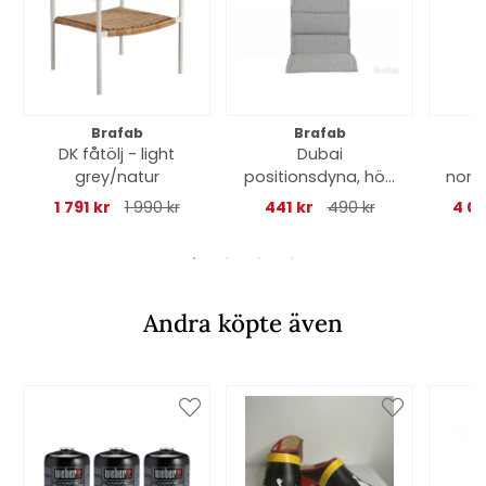
Brafab
Brafab
DK fåtölj - light
Dubai
Mo
grey/natur
positionsdyna, hög
nord
- ljusgrå
1 791 kr
1 990 kr
441 kr
490 kr
4 04
Andra köpte även