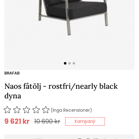
BRAFAB
Naos fåtölj - rostfri/nearly black
dyna
(Inga Recensioner)
9 621
kr
10 690
kr
Kampanj!