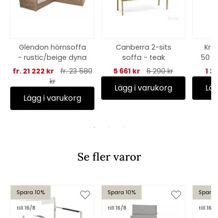
Glendon hörnsoffa
Canberra 2-sits
Kre
- rustic/beige dyna
soffa - teak
50 c
fr. 21 222 kr
fr. 23 580
5 661 kr
6 290 kr
1 2
kr
Lägg i varukorg
Läg
Lägg i varukorg
Se fler varor
Spara 10%
Spara 10%
Spara 
till 16/8
till 16/8
till 16/8