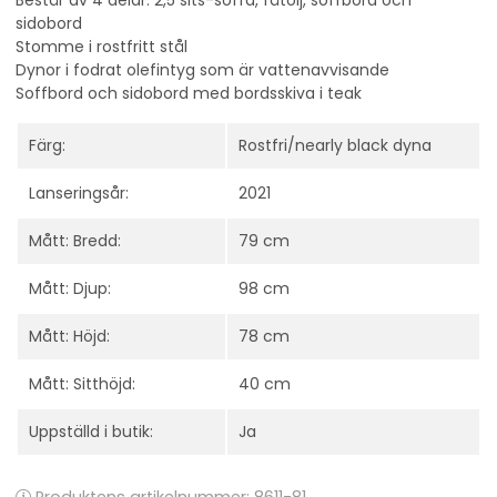
Består av 4 delar: 2,5 sits-soffa, fåtölj, soffbord och
sidobord
Stomme i rostfritt stål
Dynor i fodrat olefintyg som är vattenavvisande
Soffbord och sidobord med bordsskiva i teak
Färg:
Rostfri/nearly black dyna
Lanseringsår:
2021
Mått: Bredd:
79 cm
Mått: Djup:
98 cm
Mått: Höjd:
78 cm
Mått: Sitthöjd:
40 cm
Uppställd i butik:
Ja