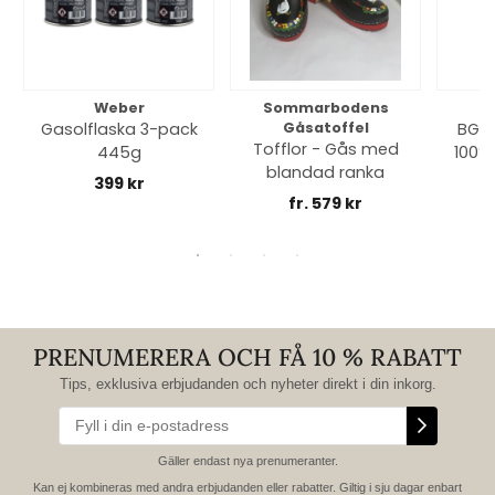
Weber
Sommarbodens
Bi
Gasolflaska 3-pack
Gåsatoffel
BGE 
Tofflor - Gås med
445g
100% 
blandad ranka
399 kr
fr. 579 kr
PRENUMERERA OCH FÅ 10 % RABATT
Tips, exklusiva erbjudanden och nyheter direkt i din inkorg.
Gäller endast nya prenumeranter.
Kan ej kombineras med andra erbjudanden eller rabatter. Giltig i sju dagar enbart