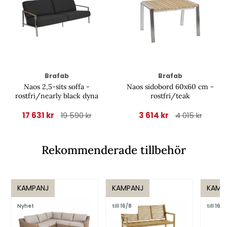
Brafab
Brafab
Naos 2,5-sits soffa -
Naos sidobord 60x60 cm -
rostfri/nearly black dyna
rostfri/teak
17 631 kr
3 614 kr
19 590 kr
4 015 kr
Rekommenderade tillbehör
KAMPANJ
KAMPANJ
KAMP
Nyhet
till 16/8
till 16/8