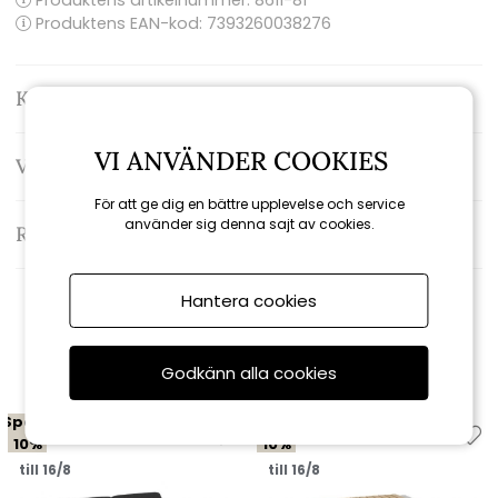
Produktens artikelnummer:
8611-81
Produktens EAN-kod: 7393260038276
Kontakta oss
VI ANVÄNDER COOKIES
Varumärke: Brafab
För att ge dig en bättre upplevelse och service
använder sig denna sajt av cookies.
Recensioner
Hantera cookies
Relaterade produkter
Godkänn alla cookies
Spara
Spara
10%
10%
till 16/8
till 16/8