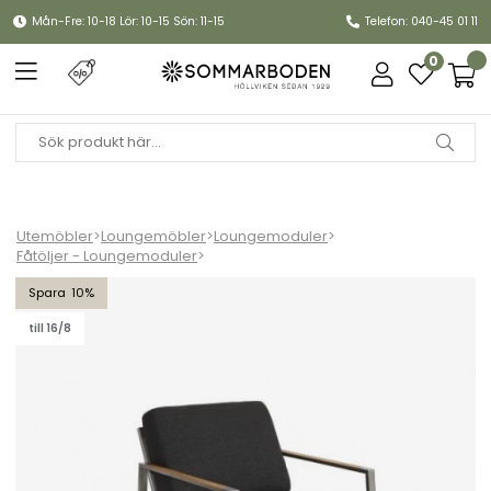
Mån-Fre: 10-18 Lör: 10-15 Sön: 11-15
Telefon: 040-45 01 11
0
Utemöbler
>
Loungemöbler
>
Loungemoduler
>
Fåtöljer - Loungemoduler
>
Naos fåtölj - rostfri/nearly black dyna
10
till 16/8