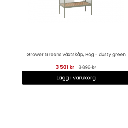
 -
Grower Greens växtskåp, Hög - dusty green
3 501 kr
3 890 kr
Lägg i varukorg