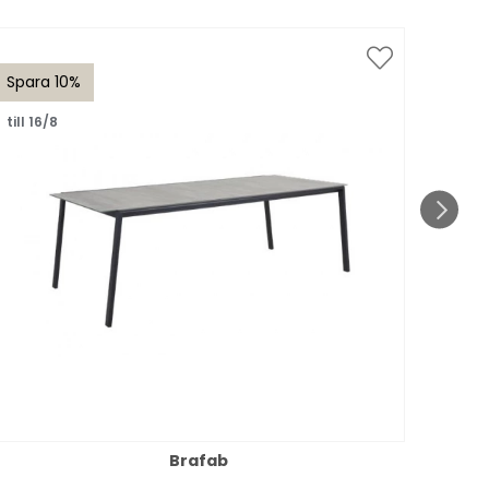
Spara 10%
Spar
till 16/8
till 1
Brafab