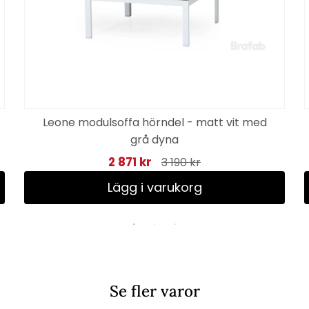
Leone modulsoffa hörndel - matt vit med
grå dyna
2 871 kr
3 190 kr
Lägg i varukorg
Se fler varor