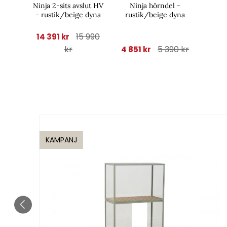
Ninja 2-sits avslut HV
Ninja hörndel -
- rustik/beige dyna
rustik/beige dyna
15 990
14 391 kr
kr
5 390 kr
4 851 kr
KAMPANJ