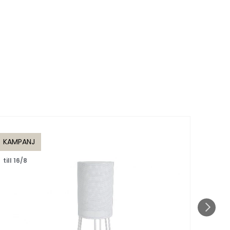
KAMPANJ
KAMP
till 16/8
till 1