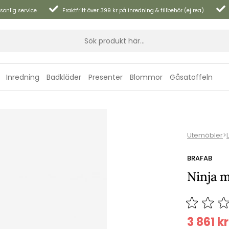
sonlig service
Fraktfritt över 399 kr på inredning & tillbehör (ej rea)
Inredning
Badkläder
Presenter
Blommor
Gåsatoffeln
Utemöbler
>
BRAFAB
Ninja m
3 861
kr