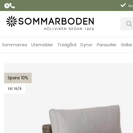
Per
Sommarrea
Utemöbler
Trädgård
Dynor
Parasoller
Grillar
Ninja mittdel - rustik/beige dyna
10
till 16/8