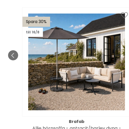
Spara 30%
till 16/8
Brafab
7x100
Allie hörnsoffa - antracit/barley dyna -