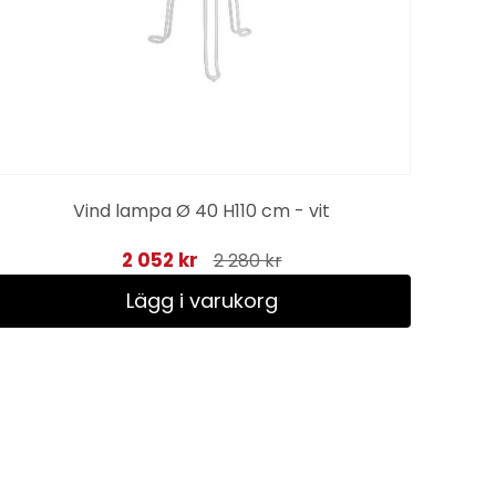
Vind lampa Ø 40 H110 cm - vit
2 052 kr
2 280 kr
Lägg i varukorg