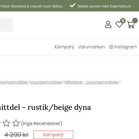
Tillval: Monterat & inburet inom Skåne
Betala senare med Svea faktura
0
Kampanj
Varumärken
Instagram
Loungemöbler
>
Loungemoduler
>
Mittdelar - Loungemoduler
>
ittdel - rustik/beige dyna
(Inga Recensioner)
4 290
kr
Kampanj!