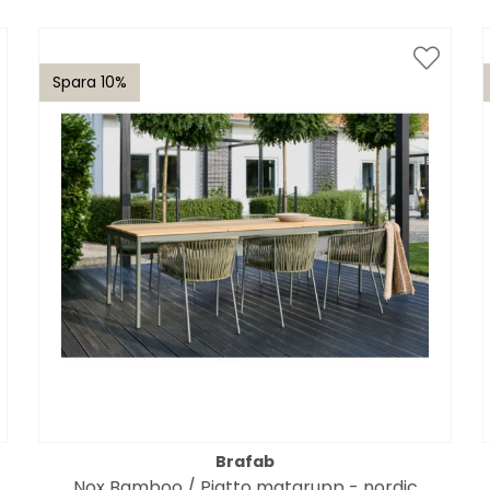
Spara 10%
Brafab
Nox Bamboo / Piatto matgrupp - nordic