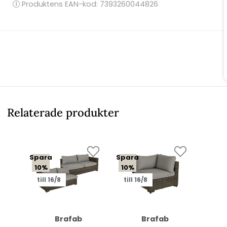
Produktens EAN-kod: 7393260044826
Relaterade produkter
Spara
Spara
10%
10%
till 16/8
till 16/8
Brafab
Brafab