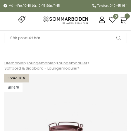
Mån-Fre: 10-18 Lör: 10-15 Sön: 11-15
Telefon: 040-45 01 11
0
Utemöbler
>
Loungemöbler
>
Loungemoduler
>
Soffbord & Sidobord - Loungemoduler
>
Shady sidobord Ø 53 H57 cm - zin red
10
till 16/8