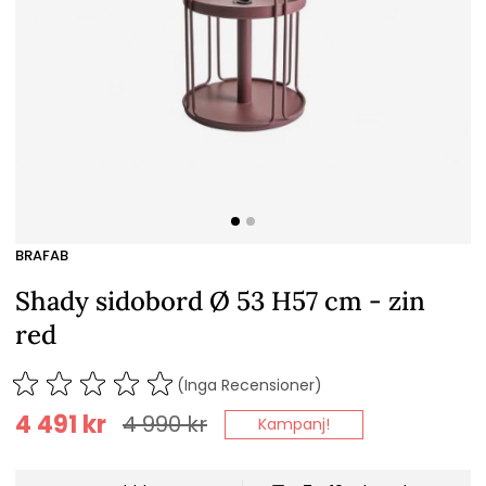
BRAFAB
Shady sidobord Ø 53 H57 cm - zin
red
(Inga Recensioner)
4 491
kr
4 990
kr
Kampanj!