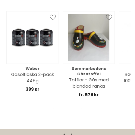
Weber
Sommarbodens
Bi
Gasolflaska 3-pack
Gåsatoffel
BGE 
Tofflor - Gås med
445g
100% 
blandad ranka
399 kr
fr. 579 kr