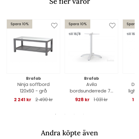
Se fler varor
Spara 10%
Spara 10%
Spara 
till 16/8
till 16/8
Brafab
Brafab
Ninja soffbord
Avila
Del
120x60 - grå
bordsunderrede 70
ligh
- vit
2 241 kr
2 490 kr
928 kr
1 031 kr
1 1
Andra köpte även