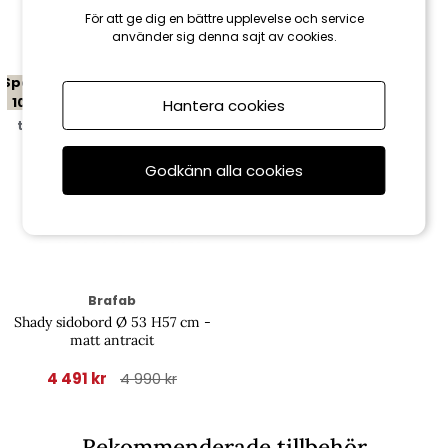
Relaterade produkter
För att ge dig en bättre upplevelse och service
använder sig denna sajt av cookies.
Spara
10%
Hantera cookies
till 16/8
Godkänn alla cookies
Brafab
Shady sidobord Ø 53 H57 cm -
matt antracit
4 491 kr
4 990 kr
Rekommenderade tillbehör