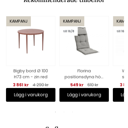
KAMPANJ
KAMPANJ
KAMP
till 16/8
till 16/8
Bigby bord Ø 100
Florina
We
H73 cm - zin red
positionsdyna hög
sv
lyx - grå
3 861 kr
4 290 kr
549 kr
610 kr
3 8
Lägg i varukorg
Lägg i varukorg
Läg