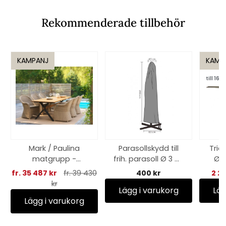
Rekommenderade tillbehör
KAMPANJ
KAMP
till 16/8
Mark / Paulina
Parasollskydd till
Trie
matgrupp -
frih. parasoll Ø 3 m,
Ø 2
teak/beige
vattentätt - svart
fr. 35 487 kr
fr. 39 430
400 kr
2 2
kr
Lägg i varukorg
Läg
Lägg i varukorg