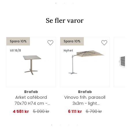
Se fler varor
Spara 10%
Spara 10%
till 16/8
Nyhet
Brafab
Brafab
Arket cafébord
Vinovo frih. parasoll
M
70x70 H74 cm -
3x3m - light
mineralgrå
grey/khaki
330
4 581 kr
5 090 kr
6 111 kr
6 790 kr
an