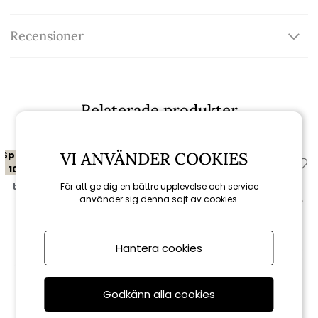
Recensioner
Relaterade produkter
VI ANVÄNDER COOKIES
Spara
Spara
10%
10%
För att ge dig en bättre upplevelse och service
till 16/8
till 16/8
använder sig denna sajt av cookies.
Hantera cookies
Godkänn alla cookies
Brafab
Brafab