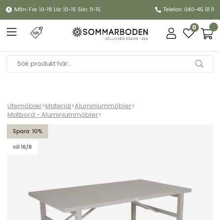
Mån-Fre: 10-18 Lör: 10-15 Sön: 11-15
Telefon: 040-45 01 11
0
Utemöbler
>
Material
>
Aluminiummöbler
>
Matbord - Aluminiummöbler
>
Vevi matbord 160x90 H73 cm - khaki
10
till 16/8