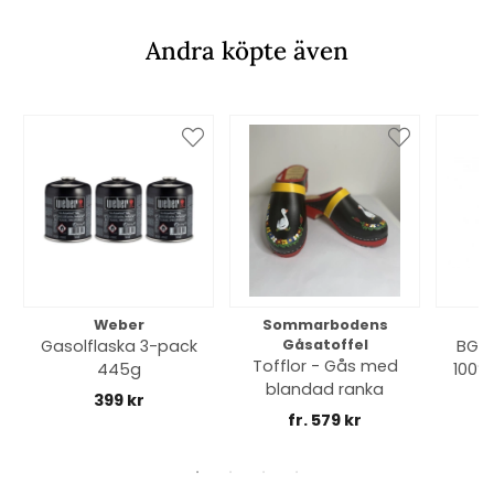
Andra köpte även
Weber
Sommarbodens
Bi
Gasolflaska 3-pack
Gåsatoffel
BGE 
Tofflor - Gås med
445g
100% 
blandad ranka
399 kr
fr. 579 kr