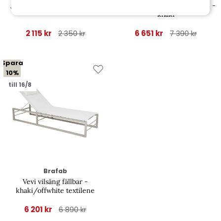
Vevi matbord 230x95 H73 cm -
Vevi bänk 105x41 cm - khaki
khaki
2 115 kr
6 651 kr
2 350 kr
7 390 kr
Spara
10%
till 16/8
Brafab
Vevi vilsäng fällbar -
khaki/offwhite textilene
6 201 kr
6 890 kr