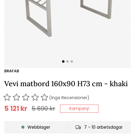
BRAFAB
Vevi matbord 160x90 H73 cm - khaki
(Inga Recensioner)
5 121
kr
5 690
kr
Kampanj!
Webblager
7 - 10 arbetsdagar