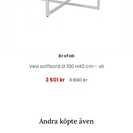
Brafab
Vevi soffbord Ø 100 H40 cm - vit
3 501 kr
3 890 kr
Andra köpte även