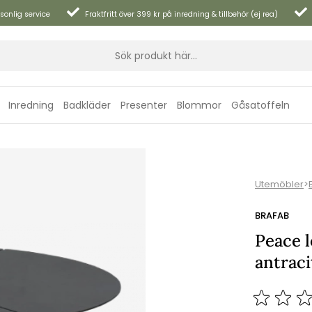
sonlig service
Fraktfritt över 399 kr på inredning & tillbehör (ej rea)
Inredning
Badkläder
Presenter
Blommor
Gåsatoffeln
Utemöbler
>
BRAFAB
Peace 
antraci