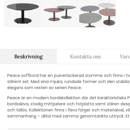
Beskrivning
Kontakta oss
Var
Peace soffbord har en pulverlackerad stomme och finns i två 
stilrent set. Med sina mjuka, rundade former och den stabi
elegans som resten av serien Peace.
Peace är en modern bordskollektion där det karaktäristisk
bordsskiva, stadig mittpelare och fotplatta samt stilren des
och tidlös. Kollektionen finns i flera färger och materialval, vi
sammanhang – alltid med samma genomtänkta uttryck. Ett b