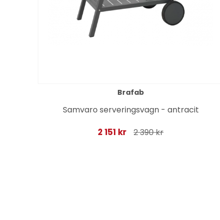
Brafab
zin
Samvaro serveringsvagn - antracit
2 151 kr
2 390 kr