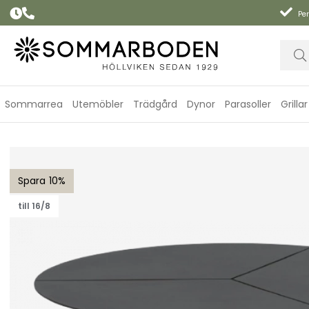
Per
Sommarrea
Utemöbler
Trädgård
Dynor
Parasoller
Grillar
Peace lounge soffbord Ø 80 H40 cm - antracit
10
till 16/8