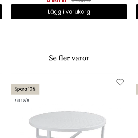
5 841 kr
6 490 kr
Lägg i varukorg
Se fler varor
Spara 10%
till 16/8