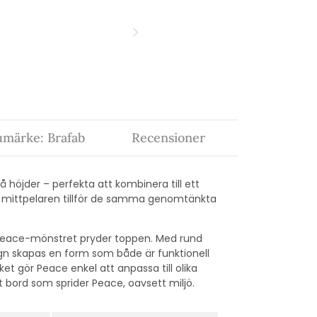
umärke: Brafab
Recensioner
höjder – perfekta att kombinera till ett
la mittpelaren tillför de samma genomtänkta
a Peace-mönstret pryder toppen. Med rund
ign skapas en form som både är funktionell
lket gör Peace enkel att anpassa till olika
ord som sprider Peace, oavsett miljö.