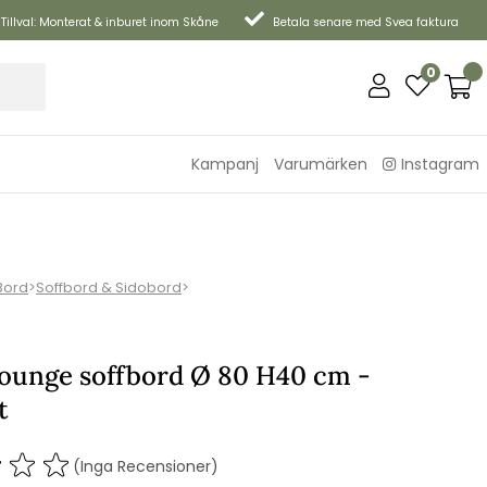
Tillval: Monterat & inburet inom Skåne
Betala senare med Svea faktura
0
Kampanj
Varumärken
Instagram
Bord
>
Soffbord & Sidobord
>
lounge soffbord Ø 80 H40 cm -
t
(Inga Recensioner)