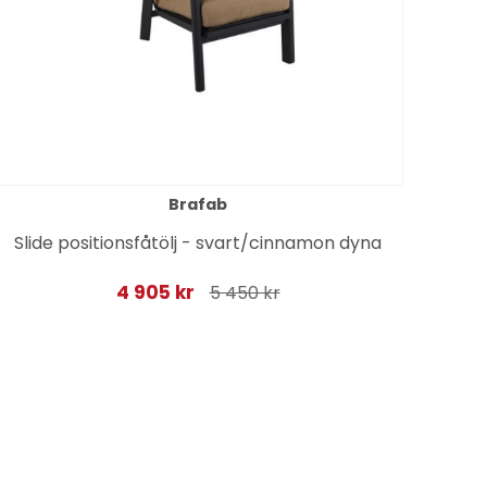
Brafab
Slide positionsfåtölj - svart/cinnamon dyna
Bl
4 905 kr
5 450 kr