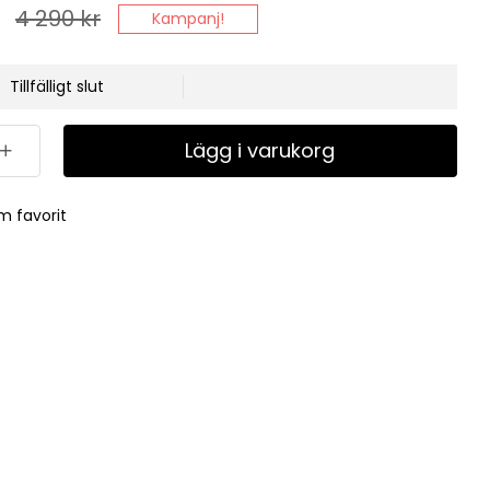
4 290
kr
Kampanj!
Tillfälligt slut
Lägg i varukorg
m favorit