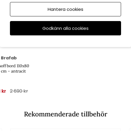
Hantera cookies
Godkänn alla cookies
6/8
Brafab
soffbord 110x80
cm - antracit
2 690 kr
1 kr
Rekommenderade tillbehör