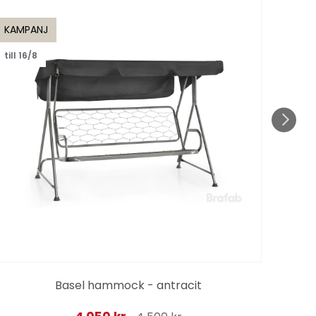
KAMPANJ
KAMP
till 16/8
till 1
Basel hammock - antracit