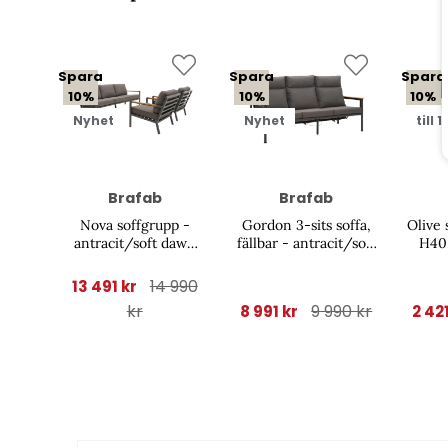
Spara
Spara
Spara
10%
10%
10%
Nyhet
Nyhet
till 1
Brafab
Brafab
Nova soffgrupp -
Gordon 3-sits soffa,
Olive 
antracit/soft dawn
fällbar - antracit/soft
H40 
dyna
dawn dyna
14 990
13 491 kr
kr
9 990 kr
8 991 kr
2 42