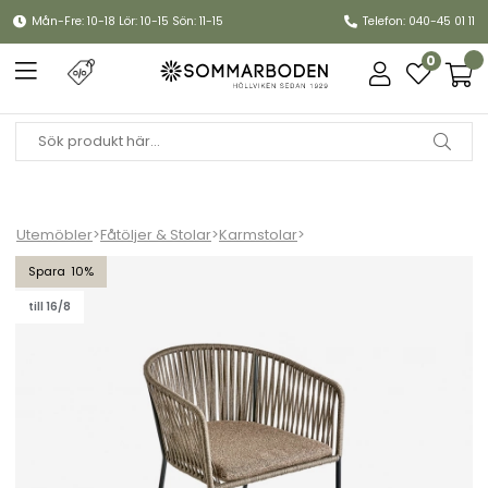
Mån-Fre: 10-18 Lör: 10-15 Sön: 11-15
Telefon: 040-45 01 11
0
Utemöbler
>
Fåtöljer & Stolar
>
Karmstolar
>
Piatto karmstol - mud brown/black/raw peanut dyna
10
till 16/8