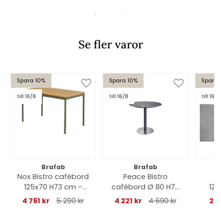
Se fler varor
Spara 10%
Spara 10%
Spara 
till 16/8
till 16/8
till 16/8
Brafab
Brafab
Nox Bistro cafébord
Peace Bistro
L
125x70 H73 cm -
cafébord Ø 80 H73
125
nordic
cm - antracit
b
4 761 kr
5 290 kr
4 221 kr
4 690 kr
2 7
green/bambu