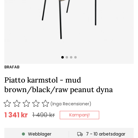
BRAFAB
Piatto karmstol - mud
brown/black/raw peanut dyna
(Inga Recensioner)
1 341
kr
1 490
kr
Kampanj!
Webblager
7 - 10 arbetsdagar