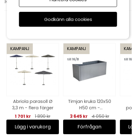
Recensioner
Godkänn alla cookies
Rekommenderade tillbehör
KAMPANJ
KAMPANJ
KAMP
till 16/8
till 16/8
Abriola parasoll Ø
Timjan kruka 120x50
3,3 m - flera färger
H50 cm -
posi
magnelis/grå
1 701 kr
1 890 kr
3 645 kr
4 050 kr
3
Lägg i varukorg
Förfrågan
Läg