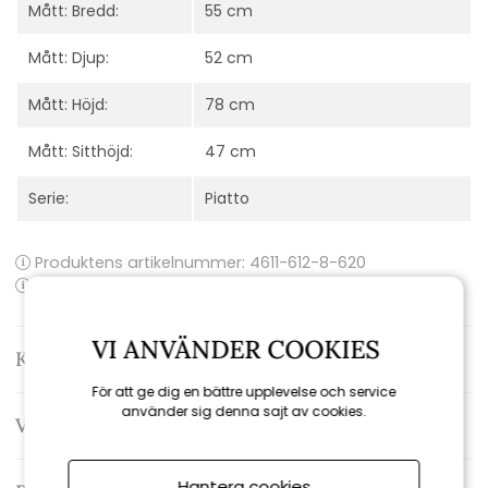
Mått: Bredd:
55 cm
Mått: Djup:
52 cm
Mått: Höjd:
78 cm
Mått: Sitthöjd:
47 cm
Serie:
Piatto
Produktens artikelnummer:
4611-612-8-620
Produktens EAN-kod: 7393260058922
VI ANVÄNDER COOKIES
Kontakta oss
För att ge dig en bättre upplevelse och service
använder sig denna sajt av cookies.
Varumärke: Brafab
Hantera cookies