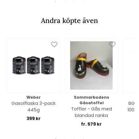
Andra köpte även
Weber
Sommarbodens
Bi
Gasolflaska 3-pack
Gåsatoffel
BGE 
Tofflor - Gås med
445g
100% 
blandad ranka
399 kr
fr. 579 kr