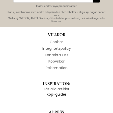
Gäller endast nya prenumeranter.
Kan ej kombineras med andra erbjudanden eller rabatter. Giltig i sju dagar enbart
online.
Gäller ej: WEBER, AMCA Studios, Gåsatoffeln, presentkort, heliumballonger eller
blommor.
VILLKOR
Cookies
Integritetspolicy
Kontakta Oss
Köpvillkor
Reklamation
INSPIRATION:
Läs alla artiklar
Köp-guider
ADRESS