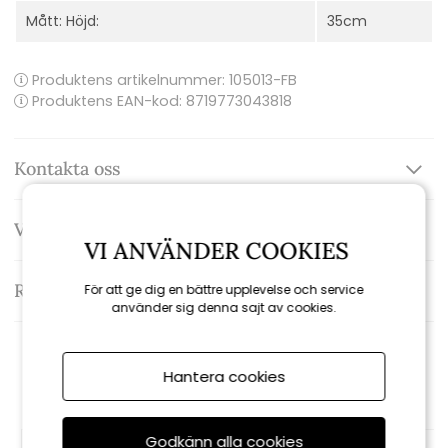
Mått: Höjd:
35cm
Produktens artikelnummer:
105013-FB
Produktens EAN-kod: 8719773043818
Kontakta oss
Varumärke: Fatboy
VI ANVÄNDER COOKIES
Recensioner
För att ge dig en bättre upplevelse och service
använder sig denna sajt av cookies.
Rekommenderade tillbehör
Hantera cookies
Godkänn alla cookies