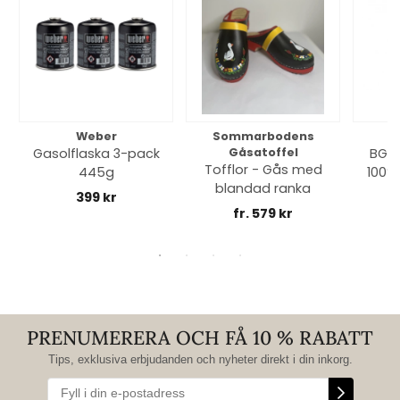
Weber
Sommarbodens
Bi
Gasolflaska 3-pack
Gåsatoffel
BGE 
Tofflor - Gås med
445g
100% 
blandad ranka
399 kr
fr. 579 kr
PRENUMERERA OCH FÅ 10 % RABATT
Tips, exklusiva erbjudanden och nyheter direkt i din inkorg.