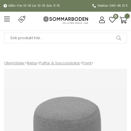
Mån-Fre: 10-18 Lör: 10-15 Sön: 11-15
Telefon: 040-45 01 11
0
Utemöbler
>
Relax
>
Puffar & Saccosäckar
>
Point
>
Point outdoor - rock grey