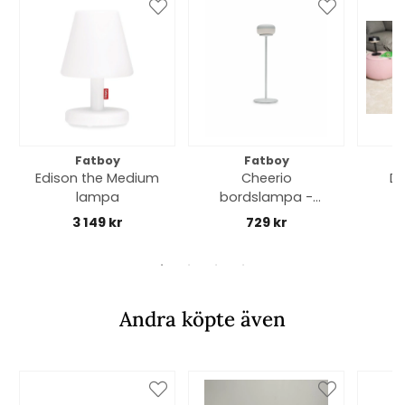
Fatboy
Fatboy
Edison the Medium
Cheerio
Do
lampa
bordslampa -
desert
sto
3 149 kr
729 kr
Andra köpte även