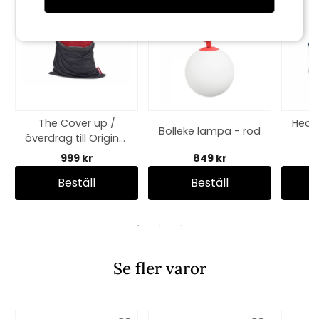
The Cover up /
Head
Bolleke lampa - röd
överdrag till Original
-
outdoor - svart
999 kr
849 kr
Beställ
Beställ
Se fler varor