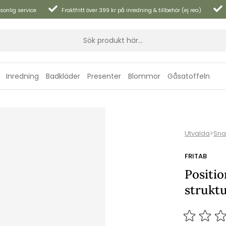
sonlig service
Fraktfritt över 399 kr på inredning & tillbehör (ej rea)
Inredning
Badkläder
Presenter
Blommor
Gåsatoffeln
Utvalda
>
Sna
FRITAB
Positi
strukt