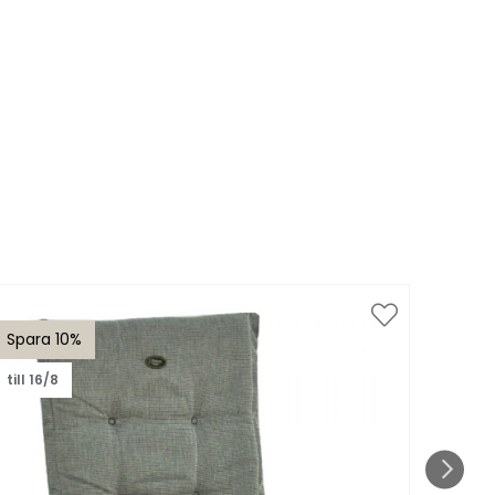
Spara 10%
Spar
till 16/8
till 1