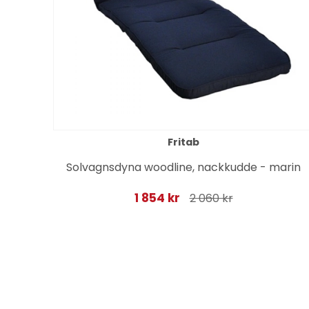
Fritab
 -
Solvagnsdyna woodline, nackkudde - marin
1 854 kr
2 060 kr