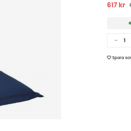
617
kr
Spara so