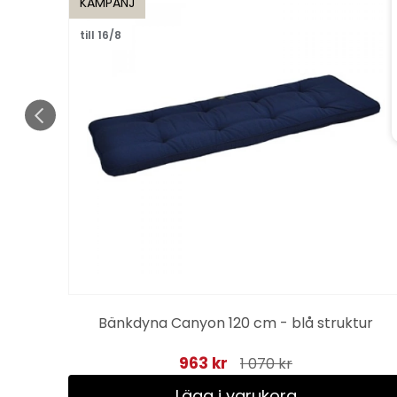
KAMPANJ
till 16/8
Bänkdyna Canyon 120 cm - blå struktur
963 kr
1 070 kr
Lägg i varukorg