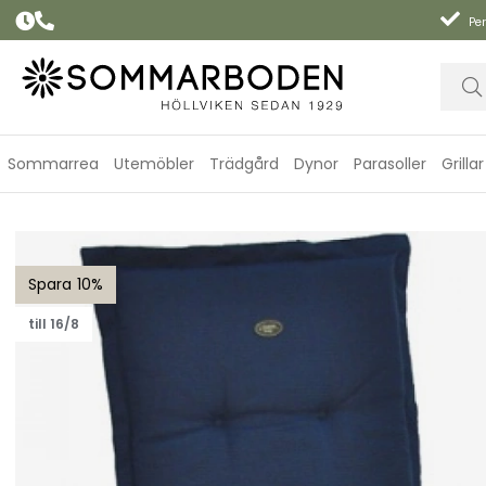
Per
Sommarrea
Utemöbler
Trädgård
Dynor
Parasoller
Grillar
Positionsdyna Canyon (medium) - blå struktur
10
till 16/8