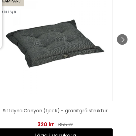
KAMPANJ
KAMP
till 16/8
till 1
Sittdyna Canyon (tjock) - granitgrå struktur
320 kr
355 kr
Lägg i varukorg