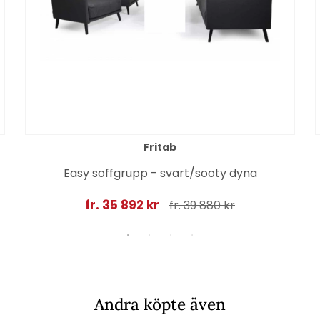
Fritab
Easy soffgrupp - svart/sooty dyna
fr. 35 892 kr
fr. 39 880 kr
Andra köpte även