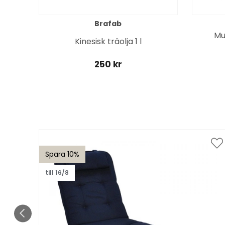
Brafab
Mu
Kinesisk träolja 1 l
250 kr
Spara 10%
till 16/8