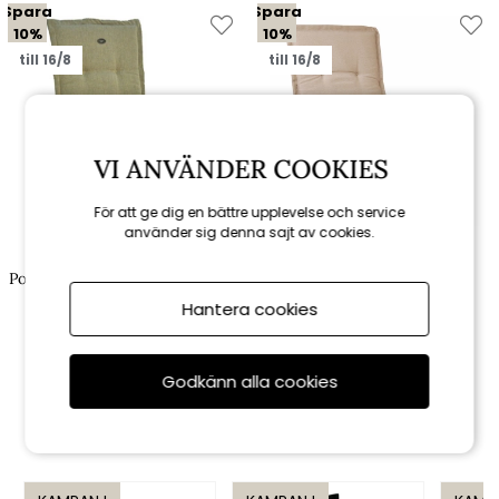
Spara
Spara
10%
10%
till 16/8
till 16/8
VI ANVÄNDER COOKIES
För att ge dig en bättre upplevelse och service
använder sig denna sajt av cookies.
Fritab
Fritab
Positionsdyna Canyon (medium)
Positionsdyna Basis, fiber -
- beige struktur
linne
Hantera cookies
617 kr
329 kr
685 kr
365 kr
Godkänn alla cookies
Rekommenderade tillbehör