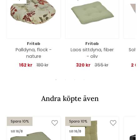
Fritab
Fritab
Palldyna, flock -
Laos sittdyna, fiber
Solv
nature
- oliv
- 
162 kr
180 kr
320 kr
355 kr
2 0
Andra köpte även
Spara 10%
Spara 10%
till 16/8
till 16/8