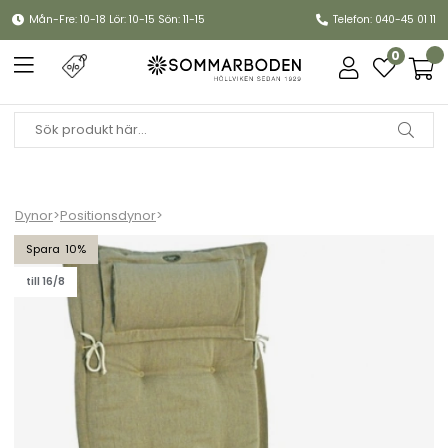
Mån-Fre: 10-18 Lör: 10-15 Sön: 11-15
Telefon: 040-45 01 11
0
Dynor
>
Positionsdynor
>
Positionsdyna Canyon (tjock) - beige struktur
10
till 16/8