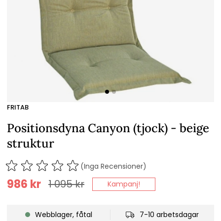
FRITAB
Positionsdyna Canyon (tjock) - beige
struktur
(Inga Recensioner)
986
kr
1 095
kr
Kampanj!
Webblager, fåtal
7-10 arbetsdagar