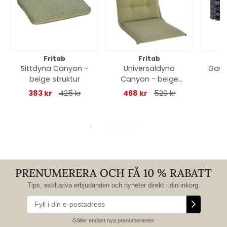
Fritab
Fritab
Sittdyna Canyon -
Universaldyna
Gaso
beige struktur
Canyon - beige
struktur
383 kr
425 kr
468 kr
520 kr
PRENUMERERA OCH FÅ 10 % RABATT
Tips, exklusiva erbjudanden och nyheter direkt i din inkorg.
Gäller endast nya prenumeranter.