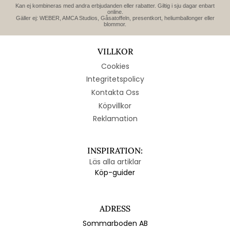
Kan ej kombineras med andra erbjudanden eller rabatter. Giltig i sju dagar enbart
online.
Gäller ej: WEBER, AMCA Studios, Gåsatoffeln, presentkort, heliumballonger eller
blommor.
VILLKOR
Cookies
Integritetspolicy
Kontakta Oss
Köpvillkor
Reklamation
INSPIRATION:
Läs alla artiklar
Köp-guider
ADRESS
Sommarboden AB