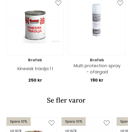
Brafab
Brafab
Multi protection spray
Kinesisk träolja 1 l
- ofärgad
250 kr
190 kr
Se fler varor
Spara 10%
Spara 10%
Spara 
till 16/8
till 16/8
till 16/8